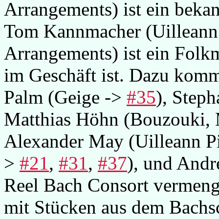
Arrangements) ist ein beka
Tom Kannmacher (Uilleann 
Arrangements) ist ein Folkm
im Geschäft ist. Dazu kom
Palm (Geige ->
#35
), Step
Matthias Höhn (Bouzouki, 
Alexander May (Uilleann Pi
>
#21
,
#31
,
#37
), und Andr
Reel Bach Consort vermengt 
mit Stücken aus dem Bachs