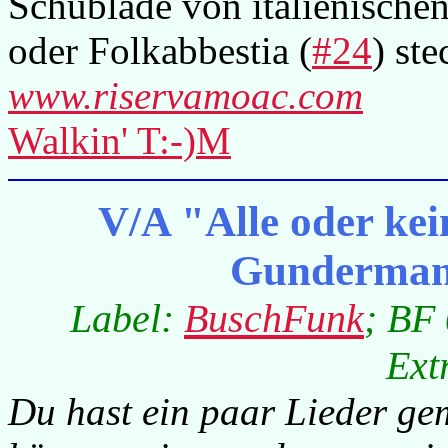
Schublade von italienische
oder Folkabbestia (
#24
) ste
www.riservamoac.com
Walkin' T:-)M
V/A "Alle oder kei
Gunderman
Label:
BuschFunk
; BF 
Ext
Du hast ein paar Lieder gem