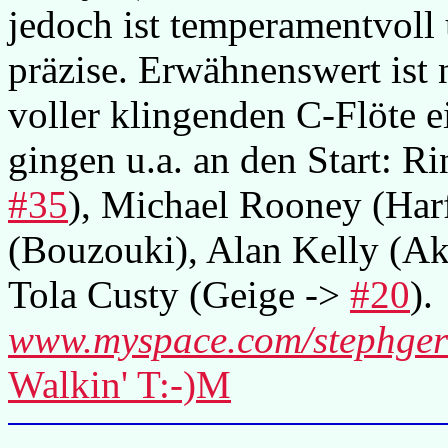
jedoch ist temperamentvoll 
präzise. Erwähnenswert ist n
voller klingenden C-Flöte 
gingen u.a. an den Start:
#35
), Michael Rooney (Har
(Bouzouki), Alan Kelly (Ak
Tola Custy (Geige ->
#20
).
www.myspace.com/stephge
Walkin' T:-)M