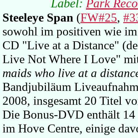
Label:
Park Reco
Steeleye Span
(
FW#25
,
#3
sowohl im positiven wie im
CD "Live at a Distance" (de
Live Not Where I Love" mi
maids who live at a distanc
Bandjubiläum Liveaufnahme
2008, insgesamt 20 Titel v
Die Bonus-DVD enthält 14
im Hove Centre, einige davo