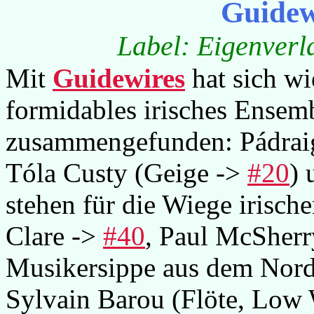
Guidew
Label: Eigenve
Mit
Guidewires
hat sich wi
formidables irisches Ensem
zusammengefunden: Pádrai
Tóla Custy (Geige ->
#20
) 
stehen für die Wiege irisch
Clare ->
#40
, Paul McSherr
Musikersippe aus dem Norde
Sylvain Barou (Flöte, Low 