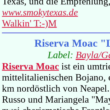
Texas, und die Empfehlung,
www.smokytexas.de
Walkin' T:-)M
Riserva Moac "L
Label:
Bayla/Ga
Riserva Moac
ist ein umtri
mittelitalienischen Bojano,
km nordöstlich von Neapel
Russo und Mariangela "May