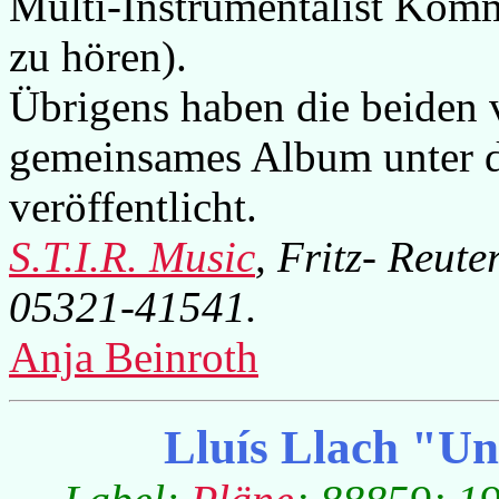
Multi-Instrumentalist Kom
zu hören).
Übrigens haben die beiden 
gemeinsames Album unter d
veröffentlicht.
S.T.I.R. Music
, Fritz- Reut
05321-41541.
Anja Beinroth
Lluís Llach "U