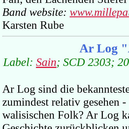
Band website:
www.millepa
Karsten Rube
Ar Log "
Label:
Sain
; SCD 2303; 20
Ar Log sind die bekanntest
zumindest relativ gesehen 
walisischen Folk? Ar Log k
Geschichte zurückblicken u