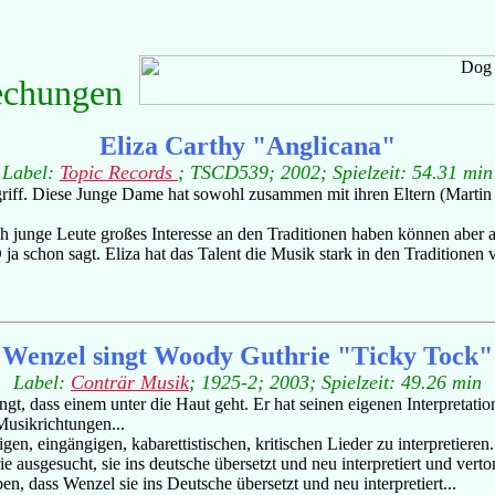
echungen
Eliza Carthy "Anglicana"
Label:
Topic Records
; TSCD539; 2002; Spielzeit: 54.31 min
egriff. Diese Junge Dame hat sowohl zusammen mit ihren Eltern (Marti
h junge Leute großes Interesse an den Traditionen haben können aber 
 ja schon sagt. Eliza hat das Talent die Musik stark in den Traditione
Wenzel singt Woody Guthrie "Ticky Tock"
Label:
Conträr Musik
; 1925-2; 2003; Spielzeit: 49.26 min
ingt, dass einem unter die Haut geht. Er hat seinen eigenen Interpreta
Musikrichtungen...
igen, eingängigen, kabarettistischen, kritischen Lieder zu interpretiere
usgesucht, sie ins deutsche übersetzt und neu interpretiert und verto
, dass Wenzel sie ins Deutsche übersetzt und neu interpretiert...