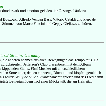
"
in
sdrucksstark und emotionsgeladen, ihr Gesangstil äußerst
d Bouzouki, Alfredo Venoza Bass, Vittorio Cataldi und Piero de'
ie Stimmen von Marco Fancini und Geppy Gleijeses zu hören.
it: 62:26 min; Germany
rten, die anderen nahmen aus allen Bewegungen das Tempo raus. Da
 zurückgreifen. Jefferson’s Club präsentieren mit dem Album
a kippelnden Stuhls. Fünf Musiker mit unterschiedlichem
den Sorte unter, deuten ein wenig Blues an und klopfen gemütlich
, als würde Willy de Ville “Guantanamera” spielen und das Lied damit
zügige Bewegung dem Tod einer Mücke gilt, die am Hals sitzt.