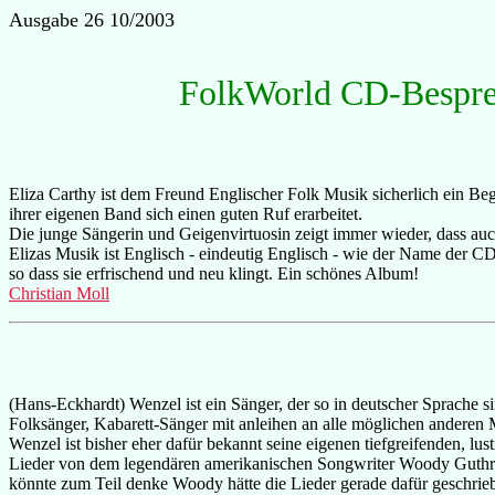
Ausgabe 26 10/2003
FolkWorld CD-Bespr
Eliza Carthy ist dem Freund Englischer Folk Musik sicherlich ein B
ihrer eigenen Band sich einen guten Ruf erarbeitet.
Die junge Sängerin und Geigenvirtuosin zeigt immer wieder, dass auc
Elizas Musik ist Englisch - eindeutig Englisch - wie der Name der CD
so dass sie erfrischend und neu klingt. Ein schönes Album!
Christian Moll
(Hans-Eckhardt) Wenzel ist ein Sänger, der so in deutscher Sprache s
Folksänger, Kabarett-Sänger mit anleihen an alle möglichen anderen 
Wenzel ist bisher eher dafür bekannt seine eigenen tiefgreifenden, lust
Lieder von dem legendären amerikanischen Songwriter Woody Guthrie a
könnte zum Teil denke Woody hätte die Lieder gerade dafür geschrieben