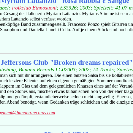
Myriam Lattanzio "Rosa Rabbia e Sangue
abel:
Folkclub Ethnosuoni
; ES5326; 2003; Spielzeit: 41.07 m
n Gesang der Italienerin Myriam Lattanzio. Myriams Stimme ist sehr au
riam Lattanzio selbst verfasst worden.
benköpfige Band zusammengestellt. Francesco Ponzo spielt Gitarren un
axophon und Daniella Lunelli Cello. Auf je einem Stück sind noch d
Jeffersons Club "Broken dreams repaired"
lishing, Banana Records LC02003; 2002; 14 Tracks; Spielze
an sich mit ihr arrangieren. Die einen tanzten Salsa bis sie kollabie
auch letztere Klientel auf einen eigenen gemäßigten Sommersoundtrack
lappern im Glas und dem gelegentlichen Knarzen eines auf der Verand
d den Stones aus, mischen etwas kubanischen Son von der eher klagen
lig und gedämpft, erstaunlicherweise jedoch nicht langweilig. Eher so
nden Abend benötigt, wenn Gedanken träge schleichen und die einzige 
ement@banana-records.com