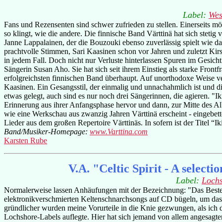
Label:
Wes
Fans und Rezensenten sind schwer zufrieden zu stellen. Einerseits mö
so klingt, wie die andere. Die finnische Band Värttinä hat sich ste
Janne Lappalainen, der die Bouzouki ebenso zuverlässig spielt wie d
prachtvolle Stimmen, Sari Kaasinen schon vor Jahren und zuletzt Kirs
in jedem Fall. Doch nicht nur Verluste hinterlassen Spuren im Gesic
Sängerin Susan Aho. Sie hat sich seit ihrem Einstieg als starke Frontf
erfolgreichsten finnischen Band überhaupt. Auf unorthodoxe Weise 
Kaasinen. Ein Gesangsstil, der einmalig und unnachahmlich ist und d
etwas gelegt, auch sind es nur noch drei Sängerinnen, die agieren. "Ik
Erinnerung aus ihrer Anfangsphase hervor und dann, zur Mitte des Alb
wie eine Werkschau aus zwanzig Jahren Värttinä erscheint - eingebet
Lieder aus dem großen Repertoire Värttinäs. In sofern ist der Titel “I
Band/Musiker-Homepage:
www.Varttina.com
Karsten Rube
V.A. "Celtic Spirit - A selecti
Label:
Loch
Normalerweise lassen Anhäufungen mit der Bezeichnung: "Das Beste 
elektronikverschmierten Keltenschnarchsongs auf CD bügeln, um das
gründlicher wurden meine Vorurteile in die Knie gezwungen, als ich die
Lochshore-Labels auflegte. Hier hat sich jemand von allem angesagt