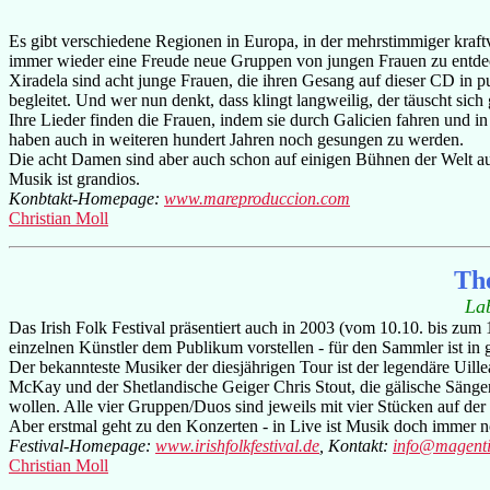
Es gibt verschiedene Regionen in Europa, in der mehrstimmiger kraftvo
immer wieder eine Freude neue Gruppen von jungen Frauen zu entdeck
Xiradela sind acht junge Frauen, die ihren Gesang auf dieser CD in 
begleitet. Und wer nun denkt, dass klingt langweilig, der täuscht sic
Ihre Lieder finden die Frauen, indem sie durch Galicien fahren und i
haben auch in weiteren hundert Jahren noch gesungen zu werden.
Die acht Damen sind aber auch schon auf einigen Bühnen der Welt au
Musik ist grandios.
Konbtakt-Homepage:
www.mareproduccion.com
Christian Moll
The
La
Das Irish Folk Festival präsentiert auch in 2003 (vom 10.10. bis zu
einzelnen Künstler dem Publikum vorstellen - für den Sammler ist in g
Der bekannteste Musiker der diesjährigen Tour ist der legendäre Uill
McKay und der Shetlandische Geiger Chris Stout, die gälische Sänger
wollen. Alle vier Gruppen/Duos sind jeweils mit vier Stücken auf der
Aber erstmal geht zu den Konzerten - in Live ist Musik doch immer 
Festival-Homepage:
www.irishfolkfestival.de
, Kontakt:
info@magenti
Christian Moll