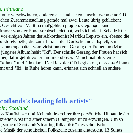
n, Finnland
kannte verschwinden, andererseits sind sie enttäuscht, wenn eine CD
glichen Zusammenstellung gerade mal zwei Leute übrig geblieben:
as Gesicht von Värttinä maßgeblich prägten. Gegangen sind
immer von der Band verabschiedet hat, weiß ich nicht. Schade ist es
 vor einigen Jahren der Akkordeonist Markku Lepisto ein, ebenso die
Folklorekapelle, die zum Tanz in der Dorfscheune aufspielt, zur
, zusammengehalten vom vielstimmigen Gesang der Frauen um Mari
üngstes Album heißt "Iki". Der schrille Gesang der Frauen hat sich
orher, dafür gefühlvoller und melodiöser. Manchmal blitzt eine
n “Vihma” und “Ilmatar”. Der Reiz der CD liegt darin, dass das Album
t und "Iki" in Ruhe hören kann, erinnert sich schnell an andere
cotlands's leading folk artists"
min; Scotland
s Kaufhäuser und Keltenkultverehrer ihre persönliche Hitparade der
uzierter Kost und ätherischem Öllampenduft zu erzwingen. Um so
 some of Scotlands's leading folk artists" des schottischen
nige Musik der schottischen Folkszene zusammengesucht. 13 Songs