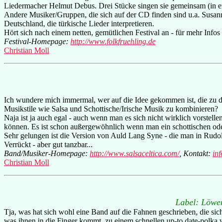
Liedermacher Helmut Debus. Drei Stücke singen sie gemeinsam (in eng
Andere Musiker/Gruppen, die sich auf der CD finden sind u.a. Sus
Deutschland, die türkische Lieder interpretieren.
Hört sich nach einem netten, gemütlichen Festival an - für mehr Infos
Festival-Homepage:
http://www.folkfruehling.de
Christian Moll
Ich wundere mich immermal, wer auf die Idee gekommen ist, die zu der
Musikstile wie Salsa und Schottische/Irische Musik zu kombinieren?
Naja ist ja auch egal - auch wenn man es sich nicht wirklich vorstel
können. Es ist schon außergewöhnlich wenn man ein schottischen od
Sehr gelungen ist die Version von Auld Lang Syne - die man in Rudol
Verrückt - aber gut tanzbar...
Band/Musiker-Homepage:
http://www.salsaceltica.com/
, Kontakt:
in
Christian Moll
Label: Löwen
Tja, was hat sich wohl eine Band auf die Fahnen geschrieben, die sich
was ihnen in die Finger kommt, zu einem schnellen up-to date-polka ve