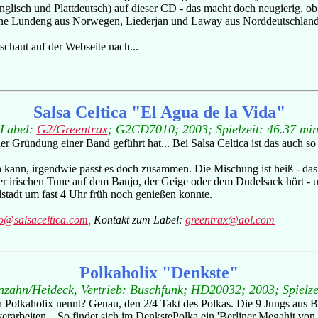
lisch und Plattdeutsch) auf dieser CD - das macht doch neugierig, ob
anne Lundeng aus Norwegen, Liederjan und Laway aus Norddeutschland
 schaut auf der Webseite nach...
Salsa Celtica "El Agua de la Vida"
Label:
G2/Greentrax
; G2CD7010; 2003; Spielzeit: 46.37 mi
 Gründung einer Band geführt hat... Bei Salsa Celtica ist das auch so
len kann, irgendwie passt es doch zusammen. Die Mischung ist heiß - d
er irischen Tune auf dem Banjo, der Geige oder dem Dudelsack hört -
stadt um fast 4 Uhr früh noch genießen konnte.
fo@salsaceltica.com
, Kontakt zum Label:
greentrax@aol.com
Polkaholix "Denkste"
zahn/Heideck, Vertrieb: Buschfunk; HD20032; 2003; Spielze
 Polkaholix nennt? Genau, den 2/4 Takt des Polkas. Die 9 Jungs aus Ber
rarbeiten... So findet sich im DenkstePolka ein 'Berliner Megahit von 