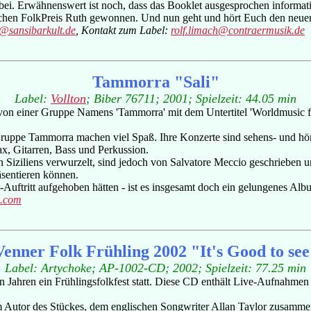
bei. Erwähnenswert ist noch, dass das Booklet ausgesprochen informati
tschen FolkPreis Ruth gewonnen. Und nun geht und hört Euch den neue
sansibarkult.de
, Kontakt zum Label:
rolf.limach@contraermusik.de
Tammorra "Sali"
Label:
Vollton
; Biber 76711; 2001; Spielzeit: 44.05 min
t von einer Gruppe Namens 'Tammorra' mit dem Untertitel 'Worldmusic f
ppe Tammorra machen viel Spaß. Ihre Konzerte sind sehens- und hörensw
x, Gitarren, Bass und Perkussion.
onen Siziliens verwurzelt, sind jedoch von Salvatore Meccio geschrieb
sentieren können.
-Auftritt aufgehoben hätten - ist es insgesamt doch ein gelungenes Alb
n.com
enner Folk Frühling 2002 "It's Good to se
Label: Artychoke; AP-1002-CD; 2002; Spielzeit: 77.25 min
n Jahren ein Frühlingsfolkfest statt. Diese CD enthält Live-Aufnahmen 
n dem Autor des Stückes, dem englischen Songwriter Allan Taylor zusam