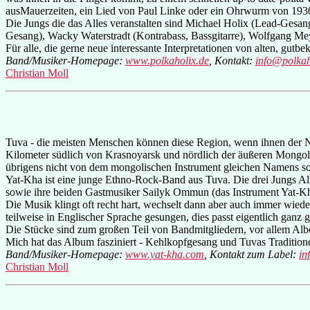
ausMauerzeiten, ein Lied von Paul Linke oder ein Ohrwurm von 1930
Die Jungs die das Alles veranstalten sind Michael Holix (Lead-Ges
Gesang), Wacky Waterstradt (Kontrabass, Bassgitarre), Wolfgang Me
Für alle, die gerne neue interessante Interpretationen von alten, gutb
Band/Musiker-Homepage:
www.polkaholix.de
, Kontakt:
info@polkah
Christian Moll
Tuva - die meisten Menschen können diese Region, wenn ihnen der Na
Kilometer südlich von Krasnoyarsk und nördlich der äußeren Mongol
übrigens nicht von dem mongolischen Instrument gleichen Namens sonde
Yat-Kha ist eine junge Ethno-Rock-Band aus Tuva. Die drei Jungs A
sowie ihre beiden Gastmusiker Sailyk Ommun (das Instrument Yat-Kh
Die Musik klingt oft recht hart, wechselt dann aber auch immer wieder
teilweise in Englischer Sprache gesungen, dies passt eigentlich ganz 
Die Stücke sind zum großen Teil von Bandmitgliedern, vor allem Albe
Mich hat das Album fasziniert - Kehlkopfgesang und Tuvas Traditione
Band/Musiker-Homepage:
www.yat-kha.com
, Kontakt zum Label:
in
Christian Moll