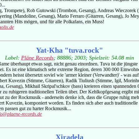
...
ang, Trompete), Rob Gutowski (Trombon, Gesang), Andreas Wieczorek (
yering (Mandoline, Gesang), Mario Ferraro (Gitarren, Gesang), Jo Me
ekannten Hits mögen, und für alle Polkafans, ein Muss!
olix.de
Yat-Kha "tuva.rock"
Label:
Pläne Records
; 88886; 2003; Spielzeit: 54.08 min
me überhaupt etwas sagt, nicht genau einordnen. Tuva ist die jüngste 
ei. Es ist eine klimatisch sehr extreme Region, deren 300 000 Einw
rn heisst übersetzt soviel wie 'armer kleiner (Verwandter)' - was auf 
lbert Kuvezin (Stimme, Gitarren), Radik Tiuliush (Stimme, Igil, Mor
a, Gesang), Mikhail Skripal'schkov (bass) kreieren einen spannenden
 zu ruhigeren traditionellen Teilen über. Der Kehlkopfgesang ergibt mit
gut zu der Rockmusik - anderseits denke ich, dass die Gruppe ruhig mehr
rt Kuvezin, komponiert worden. Es finden sich aber auch traditionelle
n passen gut zu harter Rockmusik...
fo@plaene-records.de
Xiradela