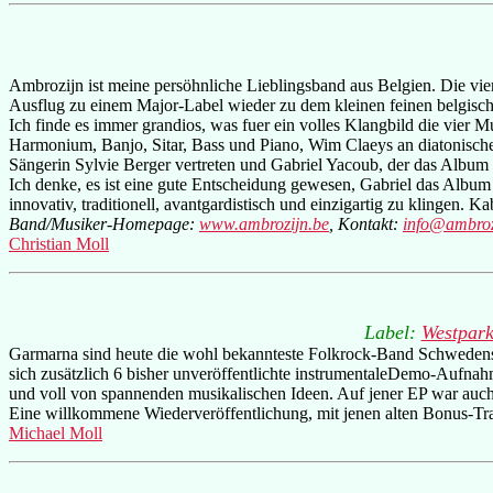
Ambrozijn ist meine persöhnliche Lieblingsband aus Belgien. Die vie
Ausflug zu einem Major-Label wieder zu dem kleinen feinen belgisc
Ich finde es immer grandios, was fuer ein volles Klangbild die vier 
Harmonium, Banjo, Sitar, Bass und Piano, Wim Claeys an diatonisc
Sängerin Sylvie Berger vertreten und Gabriel Yacoub, der das Album p
Ich denke, es ist eine gute Entscheidung gewesen, Gabriel das Albu
innovativ, traditionell, avantgardistisch und einzigartig zu klingen. K
Band/Musiker-Homepage:
www.ambrozijn.be
, Kontakt:
info@ambroz
Christian Moll
Label:
Westpar
Garmarna sind heute die wohl bekannteste Folkrock-Band Schwedens.
sich zusätzlich 6 bisher unveröffentlichte instrumentaleDemo-Aufnah
und voll von spannenden musikalischen Ideen. Auf jener EP war auch
Eine willkommene Wiederveröffentlichung, mit jenen alten Bonus-Tra
Michael Moll