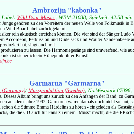
Ambrozijn "kabonka"
Label:
Wild Boar Music
; WBM 21038; Spielzeit: 42.58 min
r Jungs gehören zu den Vorreitern der neuen Welle von Folkmusik in Be
hen Wild Boar Label zurückgekehrt.
Musiker rein akustisch erreichen können. Die vier sind der Sänger Lud
hem Accordeon, Perkussion und Dudelsack und Wouter Vandenabeele an 
roduziert hat, singt auch mit.
m produzieren zu lassen. Die Harmoniegesänge sind umwerfend, wie auc
abonka ist sicherlich ein Höhepunkt ihrer Kunst!
ijn.be
Garmarna "Garmarna"
k (Germany)
/
Massproduktion (Sweden)
; No.Westpark 87096;
 Dieses Album bringt uns zurück zu den Anfängen der Band, zu Garma
men aus dem Jahre 1992. Garmarna waren damals noch nicht so laut, so
 schon die Stimme Emma Härdelins zu hören - eingeladen als Gastsänge
cks, die die CD auch für Fans zu einem "Muss" macht, die die EP scho