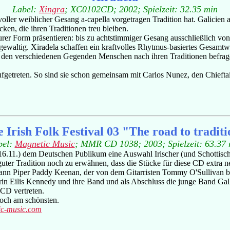
Label:
Xingra
; XC0102CD; 2002; Spielzeit: 32.35 min
ller weiblicher Gesang a-capella vorgetragen Tradition hat. Galicien a
en, die ihren Traditionen treu bleiben.
purer Form präsentieren: bis zu achtstimmiger Gesang ausschließlich vo
h gewaltig. Xiradela schaffen ein kraftvolles Rhytmus-basiertes Gesamtwe
n den verschiedenen Gegenden Menschen nach ihren Traditionen befragen.
fgetreten. So sind sie schon gemeinsam mit Carlos Nunez, den Chieftai
 Irish Folk Festival 03 "The road to tradit
bel:
Magnetic Music
; MMR CD 1038; 2003; Spielzeit: 63.37 
m 16.11.) dem Deutschen Publikum eine Auswahl Irischer (und Schottisc
uter Tradition noch zu erwähnen, dass die Stücke für diese CD extra ne
eann Piper Paddy Keenan, der von dem Gitarristen Tommy O'Sullivan begl
in Eilis Kennedy und ihre Band und als Abschluss die junge Band Galld
 CD vertreten.
noch am schönsten.
c-music.com