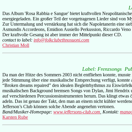
L
Das Album 'Rosa Rabbia e Sangue' bietet kraftvollen Neapolitanische
energiegeladen. Ein großer Teil der vorgetragenen Lieder sind von My
Zur Untermalung und verstärkung hat sich die Napoletanerin eine sie
Asmundis Accordeons, Emidion Ausiello Perkussion, Riccardo Veno S
Der kraftvolle Gesang ist aber immer der Mittelpunkt dieser CD.
contact to label:
info@folkclubethnosuoni.com
Christian Moll
Label: Frenzsongs Pub
Da man der Hitze des Sommers 2003 nicht entfliehen konnte, musste m
jede Stimmung über eine musikalische Entsprechung verfügt, konnte 
“Broken dreams repaired” den idealen Begleitrhythmus zu Eiswürfelk
musikalischen Background bremsen Songs von Dylan, Jimi Hendrix un
auf verschiedenen Percussionsinstrumenten herum. Das klingt etwas ö
adeln. Das ist genau der Takt, den man an einem nicht kühler werde
Jefferson’s Club können solche Abende angenehm vertonen.
Band/Musiker-Homepage:
www.jeffersons-club.com
, Kontakt:
manag
Karsten Rube