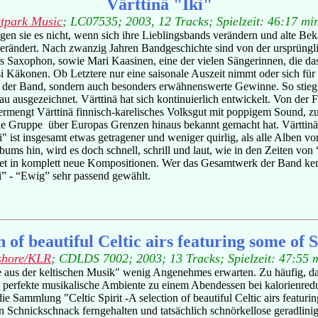
Värttinä "Iki"
tpark Music
; LC07535; 2003, 12 Tracks; Spielzeit: 46:17 mi
gen sie es nicht, wenn sich ihre Lieblingsbands verändern und alte Be
tig verändert. Nach zwanzig Jahren Bandgeschichte sind von der ursprün
as Saxophon, sowie Mari Kaasinen, eine der vielen Sängerinnen, die d
i Käkonen. Ob Letztere nur eine saisonale Auszeit nimmt oder sich für 
ht der Band, sondern auch besonders erwähnenswerte Gewinne. So stieg
rau ausgezeichnet. Värttinä hat sich kontinuierlich entwickelt. Von der 
vermengt Värttinä finnisch-karelisches Volksgut mit poppigem Sound
ie Gruppe über Europas Grenzen hinaus bekannt gemacht hat. Värttinä j
i" ist insgesamt etwas getragener und weniger quirlig, als alle Alben v
ums hin, wird es doch schnell, schrill und laut, wie in den Zeiten vo
tet in komplett neue Kompositionen. Wer das Gesamtwerk der Band kenn
ki” - “Ewig” sehr passend gewählt.
on of beautiful Celtic airs featuring some of S
shore/KLR
; CDLDS 7002; 2003;
13 Tracks; Spielzeit: 47:55 
aus der keltischen Musik" wenig Angenehmes erwarten. Zu häufig, das
 perfekte musikalische Ambiente zu einem Abendessen bei kalorienred
 Sammlung "Celtic Spirit -A selection of beautiful Celtic airs featuring
en Schnickschnack ferngehalten und tatsächlich schnörkellose geradli