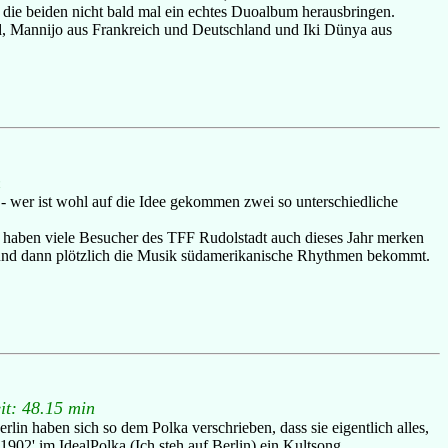
 die beiden nicht bald mal ein echtes Duoalbum herausbringen.
, Mannijo aus Frankreich und Deutschland und Iki Dünya aus
n
 - wer ist wohl auf die Idee gekommen zwei so unterschiedliche
as haben viele Besucher des TFF Rudolstadt auch dieses Jahr merken
 und dann plötzlich die Musik südamerikanische Rhythmen bekommt.
it: 48.15 min
lin haben sich so dem Polka verschrieben, dass sie eigentlich alles,
1902' im IdealPolka (Ich steh auf Berlin) ein Kultsong