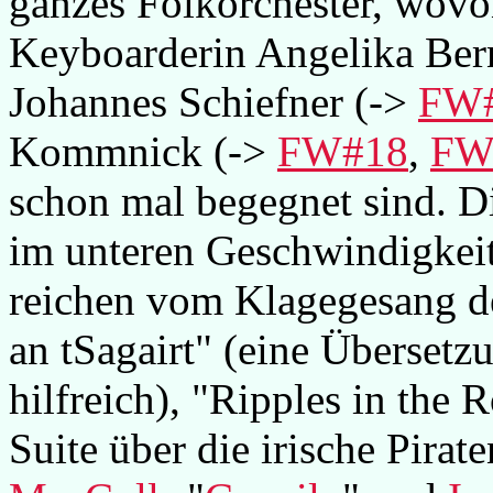
ganzes Folkorchester, wovo
Keyboarderin Angelika Ber
Johannes Schiefner (->
FW
Kommnick (->
FW#18
,
FW
schon mal begegnet sind. Di
im unteren Geschwindigkeit
reichen vom Klagegesang de
an tSagairt" (eine Übersetz
hilfreich), "Ripples in the
Suite über die irische Pirat