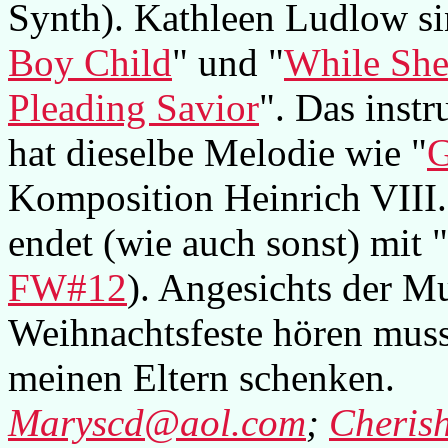
Synth). Kathleen Ludlow si
Boy Child
" und "
While She
Pleading Savior
". Das instr
hat dieselbe Melodie wie "
G
Komposition Heinrich VIII.
endet (wie auch sonst) mit "
FW#12
). Angesichts der Mu
Weihnachtsfeste hören musst
meinen Eltern schenken.
Maryscd@aol.com
;
Cheris