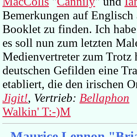
MacColls
"
Cannily
" und
Ia
Bemerkungen auf Englisch a
Booklet zu finden. Ich hab
es soll nun zum letzten Mal
Medienvertreter zum Trotz h
deutschen Gefilden eine T
etabliert, die den irischen O
Jigit!
, Vertrieb:
Bellaphon
Walkin' T:-)M
Maurice Lennon "Bria