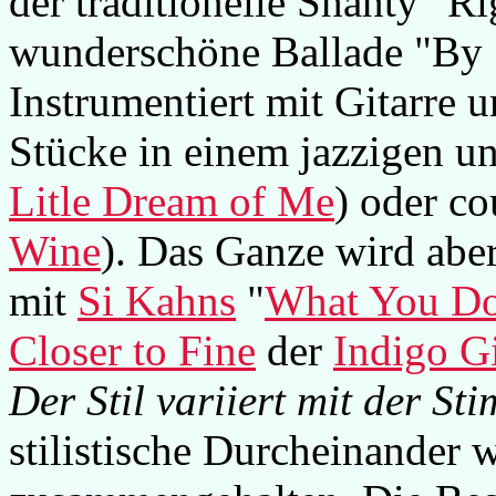
der traditionelle Shanty "R
wunderschöne Ballade "By
Instrumentiert mit Gitarre 
Stücke in einem jazzigen u
Litle Dream of Me
) oder co
Wine
). Das Ganze wird abe
mit
Si Kahns
"
What You Do
Closer to Fine
der
Indigo Gi
Der Stil variiert mit der St
stilistische Durcheinander 