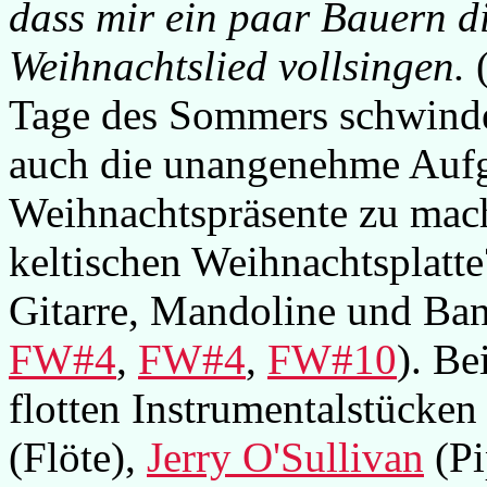
dass mir ein paar Bauern d
Weihnachtslied vollsingen.
(
Tage des Sommers schwinde
auch die unangenehme Auf
Weihnachtspräsente zu mach
keltischen Weihnachtsplatt
Gitarre, Mandoline und Ba
FW#4
,
FW#4
,
FW#10
). Be
flotten Instrumentalstücken 
(Flöte),
Jerry O'Sullivan
(Pi