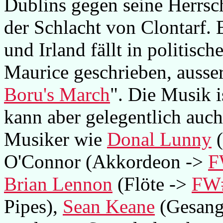
Dublins gegen seine Herrsch
der Schlacht von Clontarf. 
und Irland fällt in politis
Maurice geschrieben, ausser
Boru's March
". Die Musik i
kann aber gelegentlich auch
Musiker wie
Donal Lunny
(
O'Connor (Akkordeon ->
F
Brian Lennon
(Flöte ->
FW
Pipes),
Sean Keane
(Gesang