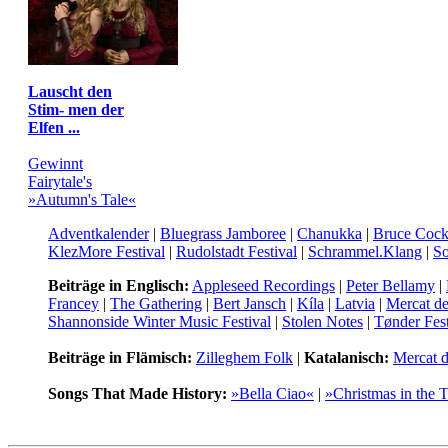
Lauscht den
Stim- men der
Elfen ...
Gewinnt
Fairytale's
»Autumn's Tale«
Adventkalender
|
Bluegrass Jamboree
|
Chanukka
|
Bruce Cock
KlezMore Festival
|
Rudolstadt Festival
|
Schrammel.Klang
|
So
Beiträge in Englisch:
Appleseed Recordings
|
Peter Bellamy
|
Francey
|
The Gathering
|
Bert Jansch
|
Kíla
|
Latvia
|
Mercat d
Shannonside Winter Music Festival
|
Stolen Notes
|
Tønder Fest
Beiträge in Flämisch:
Zilleghem Folk
|
Katalanisch:
Mercat 
Songs That Made History:
»Bella Ciao«
|
»Christmas in the 