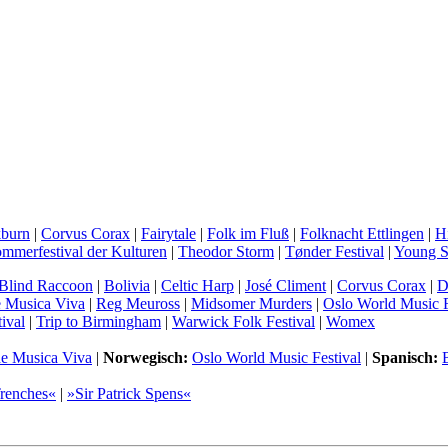
burn
|
Corvus Corax
|
Fairytale
|
Folk im Fluß
|
Folknacht Ettlingen
|
H
mmerfestival der Kulturen
|
Theodor Storm
|
Tønder Festival
|
Young S
Blind Raccoon
|
Bolivia
|
Celtic Harp
|
José Climent
|
Corvus Corax
|
D
e Musica Viva
|
Reg Meuross
|
Midsomer Murders
|
Oslo World Music F
ival
|
Trip to Birmingham
|
Warwick Folk Festival
|
Womex
de Musica Viva
|
Norwegisch:
Oslo World Music Festival
|
Spanisch:
Trenches«
|
»Sir Patrick Spens«