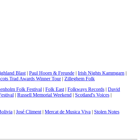
ighland Blast
|
Paul Hoorn & Freunde
|
Irish Nights Kammgarn
|
cots Trad Awards Winner Tour
|
Zilleghem Folk
enholm Folk Festival
|
Folk East
|
Folkways Records
|
David
estival
|
Russell Memorial Weekend
|
Scotland's Voices
|
Bolivia
|
José Climent
|
Mercat de Musica Viva
|
Stolen Notes