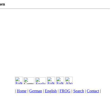
nen
|
Home
|
German
|
English
|
FROG
|
Search
|
Contact
|