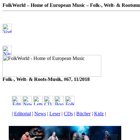
FolkWorld – Home of European Music – Folk-, Welt- & Rootsmu
Folk-, Welt- & Roots-Musik, #67, 11/2018
|
Editorial
|
News
|
Leser
|
CDs
|
Bücher
|
Kidz
|