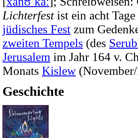
[
xanʊˈkaː
]; Schreibweisen:
Lichterfest
ist ein acht Tage
jüdisches Fest
zum Gedenken
zweiten Tempels
(des
Serub
Jerusalem
im Jahr 164 v. Ch
Monats
Kislew
(November/
Geschichte