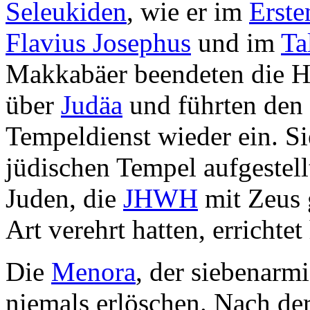
Seleukiden
, wie er im
Erste
Flavius Josephus
und im
Ta
Makkabäer beendeten die H
über
Judäa
und führten den 
Tempeldienst wieder ein. Si
jüdischen Tempel aufgestel
Juden, die
JHWH
mit Zeus 
Art verehrt hatten, errichtet
Die
Menora
, der siebenarm
niemals erlöschen. Nach de