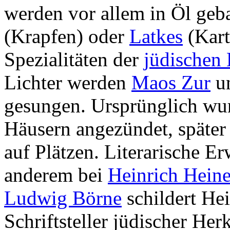
werden vor allem in Öl ge
(Krapfen) oder
Latkes
(Kart
Spezialitäten der
jüdischen
Lichter werden
Maos Zur
un
gesungen. Ursprünglich wur
Häusern angezündet, später
auf Plätzen. Literarische E
anderem bei
Heinrich Hein
Ludwig Börne
schildert He
Schriftsteller jüdischer Her