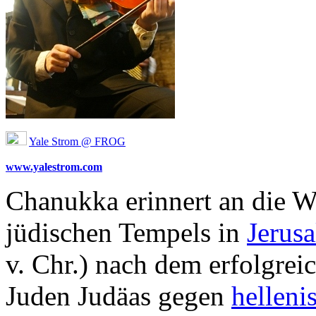
Yale Strom @ FROG
www.yalestrom.com
Chanukka erinnert an die W
jüdischen Tempels in
Jerus
v. Chr.) nach dem erfolgre
Juden Judäas gegen
helleni