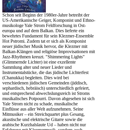
Schon seit Beginn der 1980er-Jahre betreibt der
US-Amerikanische Geiger, Komponist und Ethno-
musikologe Yale Strom Feldforschung in Ost-
europa und auf dem Balkan. Dies lieferte ein
bewehrtes Fundament für sein Klezmer-Ensemble
Hot Pstromi. Zudem tat er sich als Komponist
neuer jüdischer Musik hervor, die Klezmer mit
Balkan-Klängen und religiöse Improvisationen mit
Jazz-Rhythmen kreuzt. "Shimmering Lights"
(Glimmernde Lichter) ist eine exzellente
Sammlung alter und neuer Lieder und
Instrumentalstücke, die das jüdische Lichterfest
(Chanukka) begleiten. Dies wird bei
verschiedenen jüdischen Gemeinden (jiddisch,
sephardisch, hebräisch) unterschiedlich gefeiert,
und entsprechend abwechslungsreich ist Stroms
musikalisches Potpourri. Davon abgesehen ist sich
Yale Strom nicht zu schade, musikalische
Einflüsse aus aller Welt aufzunehmen. Seine
Mitmusiker – ein Streichquartet plus Gesang,
akustische und elektrische Gitarre sowie die
arabische Kurzhalslaute Ud – haben nicht nur
Erfahrung mit Klezmermusik, sondern auch