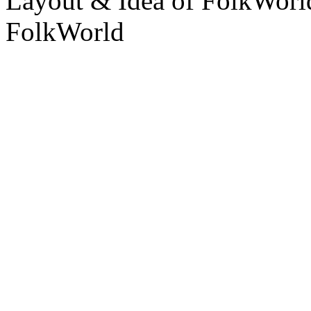
Layout & Idea of FolkWor
FolkWorld