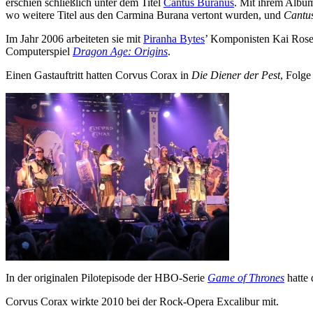
erschien schließlich unter dem Titel
Cantus Buranus
. Mit ihrem Alb
wo weitere Titel aus den Carmina Burana vertont wurden, und
Cantu
Im Jahr 2006 arbeiteten sie mit
Piranha Bytes
’ Komponisten Kai Rose
Computerspiel
Dragon Age: Origins
.
Einen Gastauftritt hatten Corvus Corax in
Die Diener der Pest
, Folge
In der originalen Pilotepisode der HBO-Serie
Game of Thrones
hatte 
Corvus Corax wirkte 2010 bei der Rock-Opera Excalibur mit.