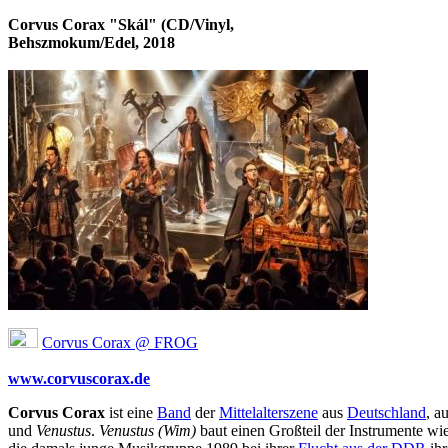
Corvus Corax "Skál" (CD/Vinyl,
Behszmokum/Edel, 2018
Corvus Corax @ FROG
www.corvuscorax.de
Corvus Corax
ist eine
Band
der
Mittelalterszene
aus
Deutschland
, a
und
Venustus
.
Venustus (Wim)
baut einen Großteil der Instrumente wi