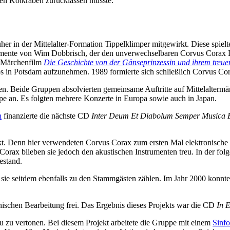
en Kolkraben zurücklassen musste.
n der Mittelalter-Formation Tippelklimper mitgewirkt. Diese spielten 
trumente von Wim Dobbrisch, der den unverwechselbaren Corvus Corax 
n Märchenfilm
Die Geschichte von der Gänseprinzessin und ihrem treue
s in Potsdam aufzunehmen. 1989 formierte sich schließlich Corvus Co
en. Beide Gruppen absolvierten gemeinsame Auftritte auf Mittelalterm
 an. Es folgten mehrere Konzerte in Europa sowie auch in Japan.
n
finanzierte die nächste CD
Inter Deum Et Diabolum Semper Musica 
t. Denn hier verwendeten Corvus Corax zum ersten Mal elektronische
s Corax blieben sie jedoch den akustischen Instrumenten treu. In der f
estand.
sie seitdem ebenfalls zu den Stammgästen zählen. Im Jahr 2000 konnt
onischen Bearbeitung frei. Das Ergebnis dieses Projekts war die CD
In E
 zu vertonen. Bei diesem Projekt arbeitete die Gruppe mit einem
Sinfo