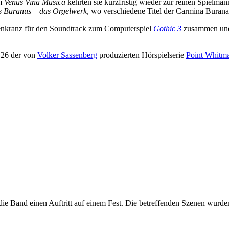
um
Venus Vina Musica
kehrten sie kurzfristig wieder zur reinen Spielma
s Buranus – das Orgelwerk
, wo verschiedene Titel der Carmina Burana
nkranz für den Soundtrack zum Computerspiel
Gothic 3
zusammen und 
 26 der von
Volker Sassenberg
produzierten Hörspielserie
Point Whitm
die Band einen Auftritt auf einem Fest. Die betreffenden Szenen wurden