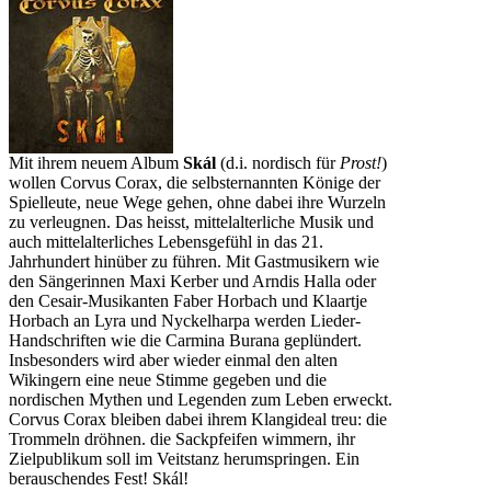
Mit ihrem neuem Album
Skál
(d.i. nordisch für
Prost!
)
wollen Corvus Corax, die selbsternannten Könige der
Spielleute, neue Wege gehen, ohne dabei ihre Wurzeln
zu verleugnen. Das heisst, mittelalterliche Musik und
auch mittelalterliches Lebensgefühl in das 21.
Jahrhundert hinüber zu führen. Mit Gastmusikern wie
den Sängerinnen Maxi Kerber und Arndis Halla oder
den Cesair-Musikanten Faber Horbach und Klaartje
Horbach an Lyra und Nyckelharpa werden Lieder-
Handschriften wie die Carmina Burana geplündert.
Insbesonders wird aber wieder einmal den alten
Wikingern eine neue Stimme gegeben und die
nordischen Mythen und Legenden zum Leben erweckt.
Corvus Corax bleiben dabei ihrem Klangideal treu: die
Trommeln dröhnen. die Sackpfeifen wimmern, ihr
Zielpublikum soll im Veitstanz herumspringen. Ein
berauschendes Fest! Skál!