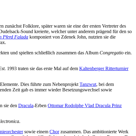
zunächst Folklore, später waren sie eine der ersten Vertreter des
Dudelsack-Sound kreierte, welcher unter anderem prägend für den so
n Pferd Falada
komponiert von Zdenek John, nutzten sie die
rax.
ärkten und spielten schließlich zusammen das Album
Congregatio
ein.
Est
. 1993 traten sie das erste Mal auf dem
Kaltenberger Ritterturnier
 Elemente. Dies führte zum Nebenprojekt
Tanzwut
, bei dem
olgenden Zeit gab es immer wieder Besetzungswechsel sowie
en sie den
Dracula
-Erben
Ottomar Rodolphe Vlad Dracula Prinz
lectronica
.
nieorchester
sowie einem
Chor
zusammen. Das ambitionierte Werk