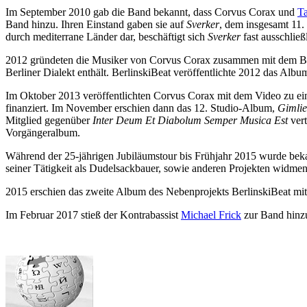
Im September 2010 gab die Band bekannt, dass Corvus Corax und
T
Band hinzu. Ihren Einstand gaben sie auf
Sverker
, dem insgesamt 11.
durch mediterrane Länder dar, beschäftigt sich
Sverker
fast ausschlie
2012 gründeten die Musiker von Corvus Corax zusammen mit dem Bal
Berliner Dialekt enthält. BerlinskiBeat veröffentlichte 2012 das Alb
Im Oktober 2013 veröffentlichten Corvus Corax mit dem Video zu e
finanziert. Im November erschien dann das 12. Studio-Album,
Gimlie
Mitglied gegenüber
Inter Deum Et Diabolum Semper Musica Est
vert
Vorgängeralbum.
Während der 25-jährigen Jubiläumstour bis Frühjahr 2015 wurde bek
seiner Tätigkeit als Dudelsackbauer, sowie anderen Projekten widmen
2015 erschien das zweite Album des Nebenprojekts BerlinskiBeat mi
Im Februar 2017 stieß der Kontrabassist
Michael Frick
zur Band hinz