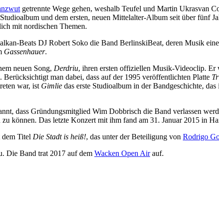
anzwut
getrennte Wege gehen, weshalb Teufel und Martin Ukrasvan Cor
 Studioalbum und dem ersten, neuen Mittelalter-Album seit über fünf J
ßlich mit nordischen Themen.
kan-Beats DJ Robert Soko die Band BerlinskiBeat, deren Musik eine
um
Gassenhauer
.
inem neuen Song,
Derdriu
, ihren ersten offiziellen Musik-Videoclip. 
. Berücksichtigt man dabei, dass auf der 1995 veröffentlichten Platte
Tr
reten war, ist
Gimlie
das erste Studioalbum in der Bandgeschichte, das
annt, dass Gründungsmitglied Wim Dobbrisch die Band verlassen werde
 zu können. Das letzte Konzert mit ihm fand am 31. Januar 2015 in Ha
t dem Titel
Die Stadt is heiß!
, das unter der Beteiligung von
Rodrigo Go
u. Die Band trat 2017 auf dem
Wacken Open Air
auf.