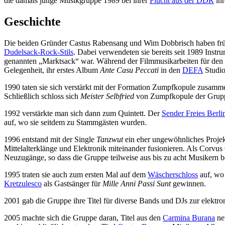
die damals junge Musikgruppe 1989 bei ihrer
Flucht aus der DDR
ihr
Geschichte
Die beiden Gründer Castus Rabensang und Wim Dobbrisch haben früher i
Dudelsack-Rock-Stils
. Dabei verwendeten sie bereits seit 1989 Ins
genannten „Marktsack“ war. Während der Filmmusikarbeiten für de
Gelegenheit, ihr erstes Album
Ante Casu Peccati
in den
DEFA
Studio
1990 taten sie sich verstärkt mit der Formation Zumpfkopule zusamm
Schließlich schloss sich
Meister Selbfried
von Zumpfkopule der Gruppe
1992 verstärkte man sich dann zum Quintett. Der
Sender Freies Berli
auf, wo sie seitdem zu Stammgästen wurden.
1996 entstand mit der Single
Tanzwut
ein eher ungewöhnliches Projek
Mittelalterklänge und Elektronik miteinander fusionieren. Als Corvu
Neuzugänge, so dass die Gruppe teilweise aus bis zu acht Musikern b
1995 traten sie auch zum ersten Mal auf dem
Wäscherschloss
auf, wo 
Kretzulesco
als Gastsänger für
Mille Anni Passi Sunt
gewinnen.
2001 gab die Gruppe ihre Titel für diverse Bands und DJs zur elektr
2005 machte sich die Gruppe daran, Titel aus den
Carmina Burana
neu