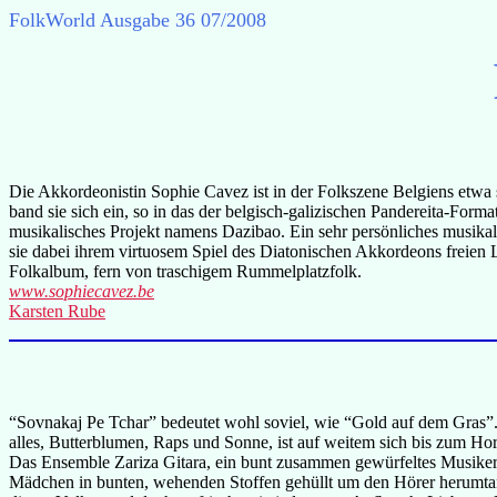
FolkWorld
Ausgabe 36 07/2008
Die Akkordeonistin Sophie Cavez ist in der Folkszene Belgiens etwa 
band sie sich ein, so in das der belgisch-galizischen Pandereita-Form
musikalisches Projekt namens Dazibao. Ein sehr persönliches musikali
sie dabei ihrem virtuosem Spiel des Diatonischen Akkordeons freien 
Folkalbum, fern von traschigem Rummelplatzfolk.
www.sophiecavez.be
Karsten Rube
“Sovnakaj Pe Tchar” bedeutet wohl soviel, wie “Gold auf dem Gras”. 
alles, Butterblumen, Raps und Sonne, ist auf weitem sich bis zum Hor
Das Ensemble Zariza Gitara, ein bunt zusammen gewürfeltes Musikerqu
Mädchen in bunten, wehenden Stoffen gehüllt um den Hörer herumtanz