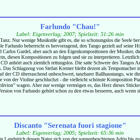
Farlundo "Chau!"
Label: Eigenverlag; 2007; Spielzeit: 51:26 min
r Tanz. Nur wenige Musikstile gibt es, die so schonungslos die Seele b
 Farlundo beherrscht es hervorragend, den Tango gezielt auf seine Höre
 Carlos Gardel, aber auch an den Eigenkompositionen der Musiker, di
n, diesen Kompositionen zu folgen und sie zu interpretieren. Letztlich
 CD anhört auch ziemlich rettungslos. Die satte Schwere des Tangos A
s. Das Schlagzeug von Stefan Kremer bleibt dezent als Tempomacher 
uf der CD überraschend unbeschwert, tanzbarer Ballhaustango, wie die
e von der Violine geschluchzt - die vielleicht schönste Komposition P
 “Oblivion” wagen. Aber nur wenige vermögen es, das Herz dieses Stücke
Version von Farlundo gehört schon zu den etwas besseren, auch wenn sie 
Discanto "Serenata fuori stagione"
Label: Eigenverlag; 2005; Spielzeit: 65:36 min
ein Landstrich dessen Natur sich von der sonnenbeschienen Adria bis 