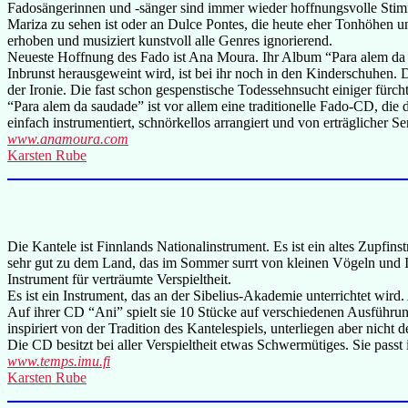
Fadosängerinnen und -sänger sind immer wieder hoffnungsvolle Stimm
Mariza zu sehen ist oder an Dulce Pontes, die heute eher Tonhöhen un
erhoben und musiziert kunstvoll alle Genres ignorierend.
Neueste Hoffnung des Fado ist Ana Moura. Ihr Album “Para alem da sa
Inbrunst herausgeweint wird, ist bei ihr noch in den Kinderschuhen.
der Ironie. Die fast schon gespenstische Todessehnsucht einiger fürc
“Para alem da saudade” ist vor allem eine traditionelle Fado-CD, die
einfach instrumentiert, schnörkellos arrangiert und von erträglicher Se
www.anamoura.com
Karsten Rube
Die Kantele ist Finnlands Nationalinstrument. Es ist ein altes Zupfin
sehr gut zu dem Land, das im Sommer surrt von kleinen Vögeln und In
Instrument für verträumte Verspieltheit.
Es ist ein Instrument, das an der Sibelius-Akademie unterrichtet wird
Auf ihrer CD “Ani” spielt sie 10 Stücke auf verschiedenen Ausführun
inspiriert von der Tradition des Kantelespiels, unterliegen aber nic
Die CD besitzt bei aller Verspieltheit etwas Schwermütiges. Sie passt
www.temps.imu.fi
Karsten Rube