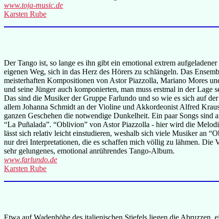
www.toja-music.de
Karsten Rube
Der Tango ist, so lange es ihn gibt ein emotional extrem aufgeladene
eigenen Weg, sich in das Herz des Hörers zu schlängeln. Das Ensemble
meisterhaften Kompositionen von Astor Piazzolla, Mariano Mores und
und seine Jünger auch komponierten, man muss erstmal in der Lage sei
Das sind die Musiker der Gruppe Farlundo und so wie es sich auf der
allem Johanna Schmidt an der Violine und Akkordeonist Alfred Krau
ganzen Geschehen die notwendige Dunkelheit. Ein paar Songs sind a
“La Puñalada”. “Oblivion” von Astor Piazzolla - hier wird die Melodi
lässt sich relativ leicht einstudieren, weshalb sich viele Musiker an
nur drei Interpretationen, die es schaffen mich völlig zu lähmen. Die 
sehr gelungenes, emotional anrührendes Tango-Album.
www.farlundo.de
Karsten Rube
Etwa auf Wadenhöhe des italienischen Stiefels liegen die Abruzzen, 