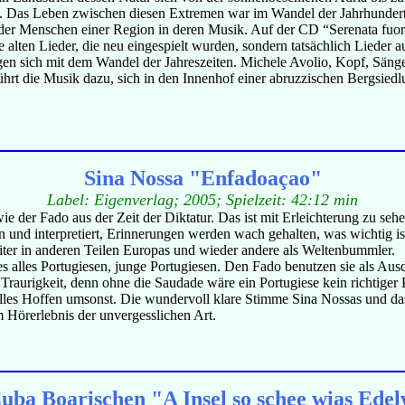
. Das Leben zwischen diesen Extremen war im Wandel der Jahrhunderte
der Menschen einer Region in deren Musik. Auf der CD “Serenata fuori
ne alten Lieder, die neu eingespielt wurden, sondern tatsächlich Lieder 
gen sich mit dem Wandel der Jahreszeiten. Michele Avolio, Kopf, Sänge
ührt die Musik dazu, sich in den Innenhof einer abruzzischen Bergsie
Sina Nossa "Enfadoaçao"
Label: Eigenverlag; 2005; Spielzeit: 42:12 min
e der Fado aus der Zeit der Diktatur. Das ist mit Erleichterung zu sehen
n und interpretiert, Erinnerungen werden wach gehalten, was wichtig 
iter in anderen Teilen Europas und wieder andere als Weltenbummler.
s alles Portugiesen, junge Portugiesen. Den Fado benutzen sie als Ausd
raurigkeit, denn ohne die Saudade wäre ein Portugiese kein richtiger Po
 alles Hoffen umsonst. Die wundervoll klare Stimme Sina Nossas und da
 Hörerlebnis der unvergesslichen Art.
uba Boarischen "A Insel so schee wias Ede