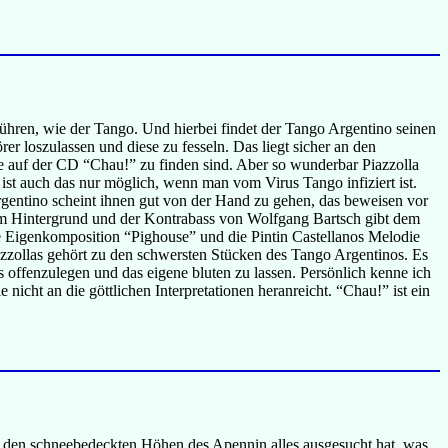
erühren, wie der Tango. Und hierbei findet der Tango Argentino seinen
r loszulassen und diese zu fesseln. Das liegt sicher an den
e auf der CD “Chau!” zu finden sind. Aber so wunderbar Piazzolla
 ist auch das nur möglich, wenn man vom Virus Tango infiziert ist.
rgentino scheint ihnen gut von der Hand zu gehen, das beweisen vor
im Hintergrund und der Kontrabass von Wolfgang Bartsch gibt dem
 Eigenkomposition “Pighouse” und die Pintin Castellanos Melodie
iazzollas gehört zu den schwersten Stücken des Tango Argentinos. Es
s offenzulegen und das eigene bluten zu lassen. Persönlich kenne ich
nicht an die göttlichen Interpretationen heranreicht. “Chau!” ist ein
zu den schneebedeckten Höhen des Apennin alles ausgesucht hat, was