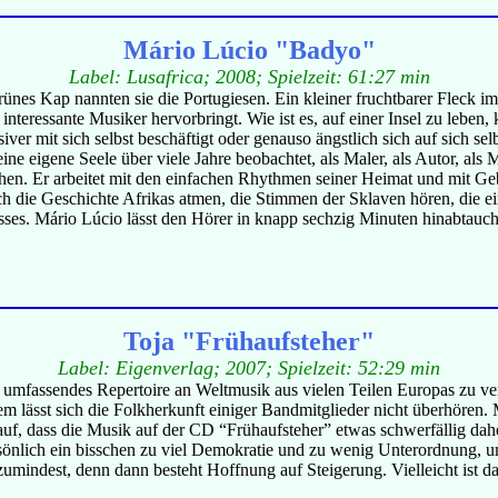
Mário Lúcio "Badyo"
Label: Lusafrica; 2008; Spielzeit: 61:27 min
rünes Kap nannten sie die Portugiesen. Ein kleiner fruchtbarer Fleck i
interessante Musiker hervorbringt. Wie ist es, auf einer Insel zu leben
iver mit sich selbst beschäftigt oder genauso ängstlich sich auf sich se
ine eigene Seele über viele Jahre beobachtet, als Maler, als Autor, a
chen. Er arbeitet mit den einfachen Rhythmen seiner Heimat und mit G
ch die Geschichte Afrikas atmen, die Stimmen der Sklaven hören, die e
es. Mário Lúcio lässt den Hörer in knapp sechzig Minuten hinabtauch
Toja "Frühaufsteher"
Label: Eigenverlag; 2007; Spielzeit: 52:29 min
n umfassendes Repertoire an Weltmusik aus vielen Teilen Europas zu 
lässt sich die Folkherkunft einiger Bandmitglieder nicht überhören. Mu
D auf, dass die Musik auf der CD “Frühaufsteher” etwas schwerfällig da
ersönlich ein bisschen zu viel Demokratie und zu wenig Unterordnung, u
umindest, denn dann besteht Hoffnung auf Steigerung. Vielleicht ist da