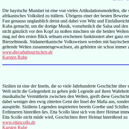
Die bayrische Mundart ist eine von vielen Artikulationsmodellen, die 
afrikanisches Volkslied zu trällern. Übrigens einer der besten Beweis
Fast genauso unglaublich dreist und dabei von Witz und Einfallsrei
Kuba gemacht, um die dortige Musik, vornehmlich die Salsa und den 
nicht gänzlich vor den Kopf zu stoßen mischten sie die beiden Welte
mag auf den ersten Blick seltsam erscheinen funktioniert aber ganz er
Bierzeltmusik. Südamerikanische Volksweisen werden mit bayrischem Li
geltende Welten zusammengewachsen, als gehörten sie schon immer
www.diecubaboarischen.de
Karsten Rube
Sizilien ist eine der Inseln, die so viele Jahrhunderte Geschichte üb
Welt nicht die Gelegenheit zu geben jede Legende auf ihren Wahrheit
musikalische Vermittlerin zwischen den Welten, greift diese Geschich
dabei weniger den ewig zitierten Geist der Insel der Mafia aus, sonde
ausspielte. Siziliens Legenden inspirierten bereits Goethe und Schil
Erdinneren hinreißen lies. Etta Scollo lässt sich von ihrer Heimat imm
Etta Scollo nicht müde wird, Geschichten ihrer Heimat hinreißend zu i
www.ettascollo.de
Karsten Rube