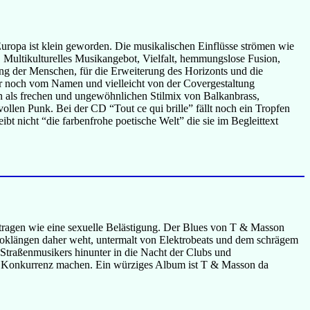
Europa ist klein geworden. Die musikalischen Einflüsse strömen wie
. Multikulturelles Musikangebot, Vielfalt, hemmungslose Fusion,
ng der Menschen, für die Erweiterung des Horizonts und die
ur noch vom Namen und vielleicht von der Covergestaltung
 an als frechen und ungewöhnlichen Stilmix von Balkanbrass,
len Punk. Bei der CD “Tout ce qui brille” fällt noch ein Tropfen
t nicht “die farbenfrohe poetische Welt” die sie im Begleittext
etragen wie eine sexuelle Belästigung. Der Blues von T & Masson
tinoklängen daher weht, untermalt von Elektrobeats und dem schrägem
Straßenmusikers hinunter in die Nacht der Clubs und
gs Konkurrenz machen. Ein würziges Album ist T & Masson da