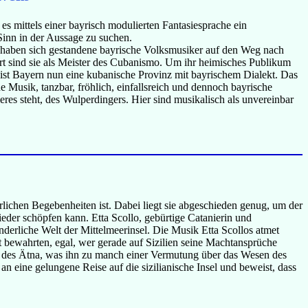
es mittels einer bayrisch modulierten Fantasiesprache ein
 Sinn in der Aussage zu suchen.
r haben sich gestandene bayrische Volksmusiker auf den Weg nach
t sind sie als Meister des Cubanismo. Um ihr heimisches Publikum
 ist Bayern nun eine kubanische Provinz mit bayrischem Dialekt. Das
e Musik, tanzbar, fröhlich, einfallsreich und dennoch bayrische
res steht, des Wulperdingers. Hier sind musikalisch als unvereinbar
erlichen Begebenheiten ist. Dabei liegt sie abgeschieden genug, um der
eder schöpfen kann. Etta Scollo, gebürtige Catanierin und
nderliche Welt der Mittelmeerinsel. Die Musik Etta Scollos atmet
it bewahrten, egal, wer gerade auf Sizilien seine Machtansprüche
öme des Ätna, was ihn zu manch einer Vermutung über das Wesen des
 an eine gelungene Reise auf die sizilianische Insel und beweist, dass