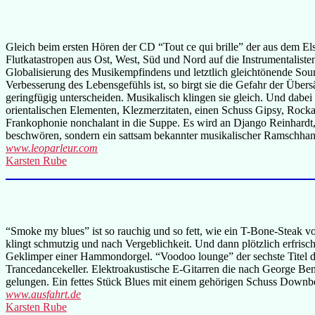
Gleich beim ersten Hören der CD “Tout ce qui brille” der aus dem El
Flutkatastropen aus Ost, West, Süd und Nord auf die Instrumentalist
Globalisierung des Musikempfindens und letztlich gleichtönende Sou
Verbesserung des Lebensgefühls ist, so birgt sie die Gefahr der Üb
geringfügig unterscheiden. Musikalisch klingen sie gleich. Und dabei
orientalischen Elementen, Klezmerzitaten, einen Schuss Gipsy, Rock
Frankophonie nonchalant in die Suppe. Es wird an Django Reinhardt, G
beschwören, sondern ein sattsam bekannter musikalischer Ramschhandel
www.leoparleur.com
Karsten Rube
“Smoke my blues” ist so rauchig und so fett, wie ein T-Bone-Steak v
klingt schmutzig und nach Vergeblichkeit. Und dann plötzlich erfrisc
Geklimper einer Hammondorgel. “Voodoo lounge” der sechste Titel de
Trancedancekeller. Elektroakustische E-Gitarren die nach George 
gelungen. Ein fettes Stück Blues mit einem gehörigen Schuss Downb
www.ausfahrt.de
Karsten Rube