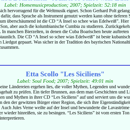
Label: Homemusicproduction; 2007; Spielzeit: 52:18 min
sich hervorragend für die Weltmusik eignet. Schon Gerhard Polt gelang 
e dafür, dass Sprache als Instrument genutzt werden kann ohne tieferen
chtum überschäumend ist die CD “A Insel so schee wias Edelweiß”. Hie
Son, aber auch die kolumbianische Cumbia zu studieren. Zurückgekehr
n. In manchen Bierzelten, in denen die Cuba Boarischen heute auftreten
staunlich. Die CD “A Insel so schee wias Edelweiß” ist beste kubanisch
edgut gepaart. Was sicher in der Tradition des bayrischen Nationaltie
 zusammen.
Etta Scollo "Les Siciliens"
Label: Soul Food; 2007; Spielzeit: 49:01 min
er seine Ländereien ergehen lies, die voller Mythen, Legenden und wund
sgehalt zu prüfen. Ein tiefer Brunnen, aus dem man Geschichten und Li
ten und Mythen in ihrer CD “Les Siciliens” auf und serviert uns die wu
rn den der gewitzten Bürger einer Region, die sich ihre Eigenständigke
ler. Auch Jules Verne weilte auf der Insel und bewunderte die Lavastr
er wieder hinreißen, sie zu besingen. “Les Siciliens” ist vom ersten Ton
nterpretieren.