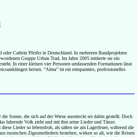
n
d oder Cathrin Pfeifer in Deutschland. In mehreren Bandprojekten
gewordenen Gruppe Urban Trad. Im Jahre 2005 initiierte sie ein
steht. In einer kleinen vier Personen umfassenden Formationen lässt
ncoanklängen herum. “Alma” ist ein entspanntes, professionelles
e Sonne, die sich auf der Wiese ausstreckt sei dahin gestellt. Doch
das fahrende Volk zieht und mit ihm seine Lieder und Tänze.
diese Lieder so lebensfroh, als säßen sie am Lagerfeuer, während die
 russischen Zigeunerliedern bestehen, wirken so alt, wie die Reisen