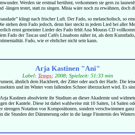
wunder. Werden sie erstmal berühmt, verkommen sie gern zu launenhaf
d -längen testet, statt zu singen. Misia wäre noch zu erwähnen, doch d
udade” klingt nach frischer Luft. Der Fado, so melancholisch, so emot
 Die stehen dem Fado jedoch, denn hier steckt in jedem Lied bei alle
hterlich ernst gemeinter Lieder des Fado fehlt Ana Mouras CD vollkomm
 dem Fado der Tascas und Cafés Lissabons näher ist, als dem Kunstfado,
ntimentalität. Fado, wie er ehrlicher nicht sein kann.
Arja Kastinen "Ani"
Label:
Temps
; 2008; Spielzeit: 51:33 min
strument, ähnlich dem Hackbrett, der Zitter oder auch der Harfe. Die lei
sekten und im Winter vom fallenden Schnee überzuckert wird. Es sind 
. Arja Kastinen absolvierte ihr Studium an dieser Akademie und widmete 
gen der Kantele. Diese ist dabei wahlweise mit 10 Saiten, 14 Saiten od
ht der strengen Notation von Kompositionen, sondern verschwimmen ganz 
 in die Stunden der Dämmerung oder in die lange Finsternis des Winters