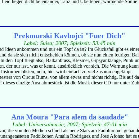
d Leid liegen dicht beieinander, Tanz und Überleben, wärmende Sonne 
Prekmurski Kavbojci "Fuer Dich"
Label: Suisa; 2007; Spielzeit: 53:45 min
 Ideen ankommen und nur ein Topf da ist? Im Glücksfall gibt es einen 
nd da sie sich nicht entscheiden können, ob sie nun einen feurigen B
In den Topf fliegt also, Balkanbrass, Klezmer, Gipsyanklänge, Punk un
 der nur isst, was er kennt, ausdrücklich vor sich. Die Warnung kann n
Instrumentalisten, nein, hier wird einfach zu viel zusammengekippt.
hesters von Circus Bums, von allem etwas und nichts richtig. Bis auf da
auf dieses einzige Ausnahmestück, ist die Musik dieser CD nur unter Zuh
Ana Moura "Para alem da saudade"
Label: Universalmusic; 2007; Spielzeit: 47:01 min
vor, die von den Medien schnell als neue Stars am Fadohimmel gehande
e unangetasteten Fadoikonen Amalia Rodriguez und José Afonso hat es 