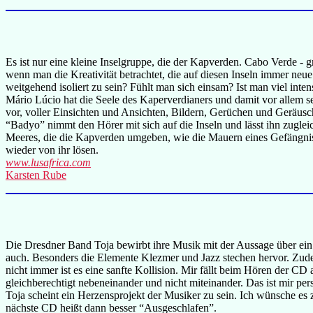
Es ist nur eine kleine Inselgruppe, die der Kapverden. Cabo Verde - g
wenn man die Kreativität betrachtet, die auf diesen Inseln immer neue 
weitgehend isoliert zu sein? Fühlt man sich einsam? Ist man viel intens
Mário Lúcio hat die Seele des Kaperverdianers und damit vor allem se
vor, voller Einsichten und Ansichten, Bildern, Gerüchen und Geräus
“Badyo” nimmt den Hörer mit sich auf die Inseln und lässt ihn zuglei
Meeres, die die Kapverden umgeben, wie die Mauern eines Gefängniss
wieder von ihr lösen.
www.lusafrica.com
Karsten Rube
Die Dresdner Band Toja bewirbt ihre Musik mit der Aussage über ei
auch. Besonders die Elemente Klezmer und Jazz stechen hervor. Zudem 
nicht immer ist es eine sanfte Kollision. Mir fällt beim Hören der C
gleichberechtigt nebeneinander und nicht miteinander. Das ist mir p
Toja scheint ein Herzensprojekt der Musiker zu sein. Ich wünsche es z
nächste CD heißt dann besser “Ausgeschlafen”.