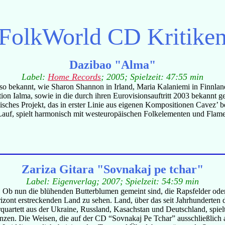
FolkWorld
CD Kritike
Dazibao "Alma"
Label:
Home Records
; 2005; Spielzeit: 47:55 min
so bekannt, wie Sharon Shannon in Irland, Maria Kalaniemi in Finnlan
ation Ialma, sowie in die durch ihren Eurovisionsauftritt 2003 bekannt 
sches Projekt, das in erster Linie aus eigenen Kompositionen Cavez’ be
Lauf, spielt harmonisch mit westeuropäischen Folkelementen und Flame
Zariza Gitara "Sovnakaj pe tchar"
Label: Eigenverlag; 2007; Spielzeit: 54:59 min
Ob nun die blühenden Butterblumen gemeint sind, die Rapsfelder oder di
izont erstreckenden Land zu sehen. Land, über das seit Jahrhunderten 
artett aus der Ukraine, Russland, Kasachstan und Deutschland, spielt 
en. Die Weisen, die auf der CD “Sovnakaj Pe Tchar” ausschließlich aus