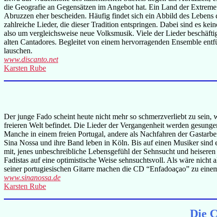
die Geografie an Gegensätzen im Angebot hat. Ein Land der Extreme
Abruzzen eher bescheiden. Häufig findet sich ein Abbild des Lebens 
zahlreiche Lieder, die dieser Tradition entspringen. Dabei sind es kei
also um vergleichsweise neue Volksmusik. Viele der Lieder beschäfti
alten Cantadores. Begleitet von einem hervorragenden Ensemble entf
lauschen.
www.discanto.net
Karsten Rube
Der junge Fado scheint heute nicht mehr so schmerzverliebt zu sein, wi
freieren Welt befindet. Die Lieder der Vergangenheit werden gesunge
Manche in einem freien Portugal, andere als Nachfahren der Gastarbe
Sina Nossa und ihre Band leben in Köln. Bis auf einen Musiker sind e
mit, jenes unbeschreibliche Lebensgefühl der Sehnsucht und heiseren T
Fadistas auf eine optimistische Weise sehnsuchtsvoll. Als wäre nicht
seiner portugiesischen Gitarre machen die CD “Enfadoaçao” zu einem
www.sinanossa.de
Karsten Rube
Die C