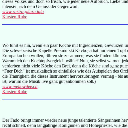
dieses Volkes und doch so frisch, wie jeder neue Aufbruch. Liebe un
intensiv nach dem Genuss der Gegenwart.
www.zariza-gitara.info
Karsten Rube
Wo führt es hin, wenn ein paar Köche mit Ingredienzen, Gewürzen und
Die schweizerische Kapelle Prekmurski Kavbojci hat nur einen Topf u
Europa kochen wollen, rühren sie zusammen, was sie finden können. 
Warum ich den Kochtopfvergleich wähle? Nun, sie selbst warnen jeden,
verderben nicht viele Köche den Brei, denn die Köche sind ganz gute 
“Fuer Dich” ist musikalisch so einfallslos wie das Aufspielen des Orc
die Traurigkeit, die dieses Instrument hervorzubringen vermag - bis 
ist, warum die Musik live ganz gut ankommen soll.)
www.mellowdee.ch
Karsten Rube
Der Fado bringt immer wieder neue junge talentierte Sängerinnen her
recht schnell, denn langjährige Königinnen und Hohepriester, wie di