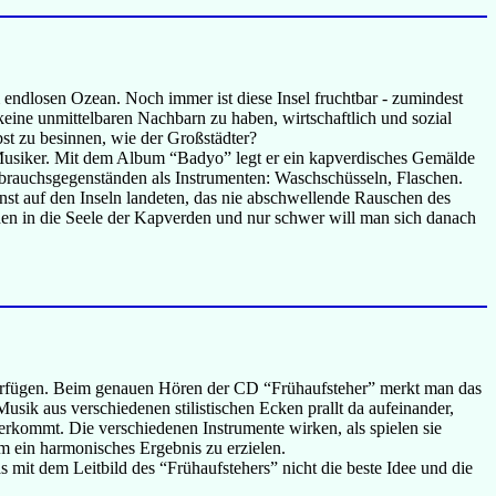
m endlosen Ozean. Noch immer ist diese Insel fruchtbar - zumindest
, keine unmittelbaren Nachbarn zu haben, wirtschaftlich und sozial
lbst zu besinnen, wie der Großstädter?
ls Musiker. Mit dem Album “Badyo” legt er ein kapverdisches Gemälde
ebrauchsgegenständen als Instrumenten: Waschschüsseln, Flaschen.
inst auf den Inseln landeten, das nie abschwellende Rauschen des
en in die Seele der Kapverden und nur schwer will man sich danach
verfügen. Beim genauen Hören der CD “Frühaufsteher” merkt man das
sik aus verschiedenen stilistischen Ecken prallt da aufeinander,
herkommt. Die verschiedenen Instrumente wirken, als spielen sie
m ein harmonisches Ergebnis zu erzielen.
s mit dem Leitbild des “Frühaufstehers” nicht die beste Idee und die