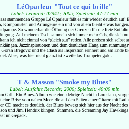
LéOparleur "Tout ce qui brille"
Label: Leoprod; 02941; 2005; Spielzeit: 47:17 min
sass stammenden Gruppe Lé Oparleur fällt es mir wieder deutlich auf: 
en, Komponisten und Arrangeure ein und von allem bleibt etwas hängen
ndpampe. So wunderbar die Öffnung der Grenzen für die freie Entfaltu
ersättigung. Auf meinem Tisch sammeln sich immer mehr Cds, die sich n
 kann ich nicht einmal von “gleich gut” reden. Alle preisen sich selbst
anklängen, Jazzinspirationen und dem deutlichen Hang zum stimmungsvol
oran Bregovic und the Clash als Inspiration erinnert und am Ende bleib
. Alles, was hier nicht glänzt ist zweifellos Trompetengold.
T & Masson "Smoke my Blues"
Label: Ausfahrt Records; 2006; Spielzeit: 40:00 min
om Grill. Ein Blues-Album wie eine klebrige Nacht in Louisiana, vorg
ht eine Brise vom nahen Meer, die auf den Saiten einer Gitarre mit La
r CD macht es deutlich, der Blues bewegt sich hier aus der Nacht des 
Benson und Jimi Hendrix klingen, Stimmen, die Screaming Jay Hawkin
eat im Gepäck.