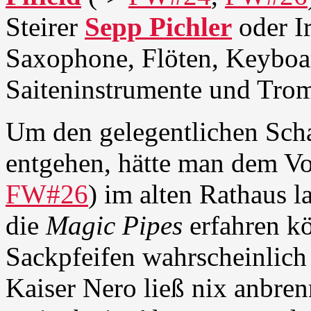
Steirer
Sepp Pichler
oder I
Saxophone, Flöten, Keyboa
Saiteninstrumente und Tro
Um den gelegentlichen Scha
entgehen, hätte man dem V
FW#26
) im alten Rathaus l
die
Magic Pipes
erfahren k
Sackpfeifen wahrscheinlich
Kaiser Nero ließ nix anbren