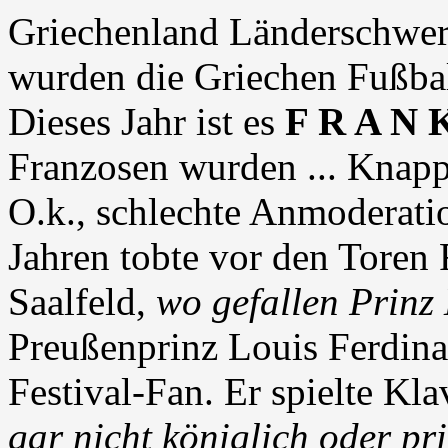
Griechenland Länderschwer
wurden die Griechen Fußba
Dieses Jahr ist es
F R A N 
Franzosen wurden ... Knapp
O.k., schlechte Anmoderati
Jahren tobte vor den Toren 
Saalfeld,
wo gefallen Prinz
Preußenprinz Louis Ferdinan
Festival-Fan. Er spielte Kl
gar nicht königlich oder pri