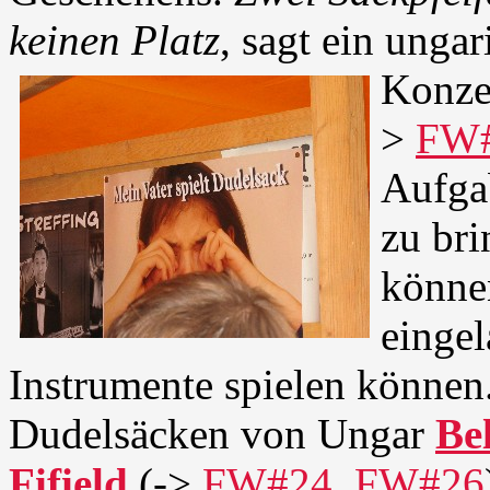
keinen Platz
, sagt ein unga
Konze
>
FW
Aufgab
zu bri
könne
eingel
Instrumente spielen können
Dudelsäcken von Ungar
Be
Fifield
(->
FW#24
,
FW#26