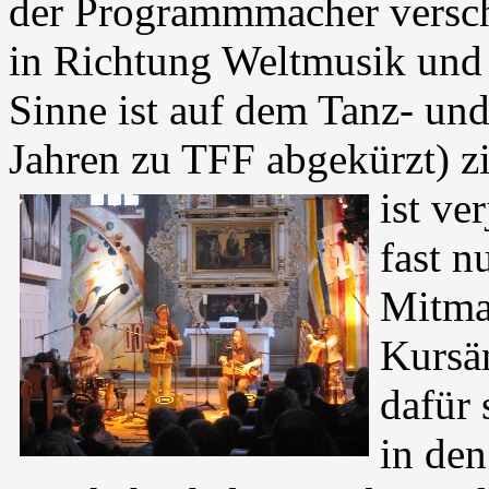
der Programmmacher versch
in Richtung Weltmusik und
Sinne ist auf dem Tanz- und 
Jahren zu TFF abgekürzt) zi
ist ve
fast 
Mitma
Kursä
dafür 
in den