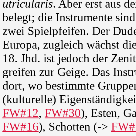
utricularis
. Aber erst aus d
belegt; die Instrumente sin
zwei Spielpfeifen. Der Dude
Europa, zugleich wächst di
18. Jhd. ist jedoch der Zeni
greifen zur Geige. Das Inst
dort, wo bestimmte Gruppe
(kulturelle) Eigenständigk
FW#12
,
FW#30
), Esten, Ga
FW#16
), Schotten (->
FW#