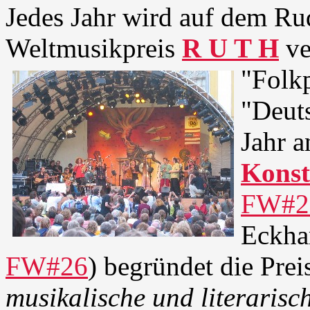
Jedes Jahr wird auf dem Rud
Weltmusikpreis
R U T H
ve
"Folkp
"Deuts
Jahr a
Konst
FW#2
Eckha
FW#26
) begründet die Pre
musikalische und literarisc