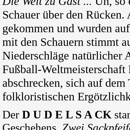
Die Welt zu Gast ...
Uh, so e
Schauer über den Rücken. A
gekommen und wurden auf
mit den Schauern stimmt a
Niederschläge natürlicher A
Fußball-Weltmeisterschaft 
abschrecken, sich auf dem T
folkloristischen Ergötzlich
Der
D U D E L S A CK
sta
Geschehens.
Zwei Sackpfeif