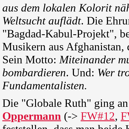
aus dem lokalen Kolorit näh
Weltsucht auflädt
. Die Ehru
"Bagdad-Kabul-Projekt", b
Musikern aus Afghanistan, d
Sein Motto:
Miteinander mus
bombardieren
. Und:
Wer tro
Fundamentalisten.
Die "Globale Ruth" ging an
Oppermann
(->
FW#12
,
F
feststellen, dass man beide