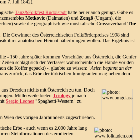
om 7. Juli 1842).
ingische
Tanz&Folkfest Rudolstadt
hätte heuer auch genügt. Gäbe es
Tanzensembles
Metkovic
(Dalmatien) und
Zengö
(Ungarn), die
chien) sowie die geographisch wie musikalische Crossoverband
The
 Die Gewinner des Österreichischen Folkförderpreises 1998 sind
sik ihrer anatolischen Heimat näherbringen wollen. Das Ergebnis ist
te - 150 Jahre später kommen Vorschläge aus Österreich, die Genfer
Zeilen schlägt sich der Verfasser wahrscheinlich die Hände vor den
on die Koffer gepackt) -, glaubte zu wissen: "
Asien beginnt an der
ehaus zurück, das Erbe der türkischen Immigranten mag neben dem
 aus Dresden nichts mit Österreich zu tun. Doch
ngen. Mittlerweile bieten
Triology
je nach
mit
Sergio Leones
"Spaghetti-Western" zu
 Wien des vorigen Jahrhunderts zugeschrieben.
eltische Erbe - auch wenn es 2.000 Jahre lang
arren Steinformationen des erodierten