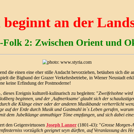
 beginnt an der Land
-Folk 2: Zwischen Orient und O
d die einen eine eher stille Andacht bevorziehen, betäuben sich die
ielt die Bigband der Grazer Verkehrsbetriebe, in Wiener Neustadt erk
ene keine Erfindung der Postmoderne!
dieses Ereignis kulturell-kulinarisch zu begleiten: "
Zweifelsohne wird 
berg beginnen, und der ,Aufmerksame' glaubt sich der schaulustigen W
 durch die Klänge einer oder der anderen Musikbande verherrlicht we
ge auf der Erde durch Musik und Gastmahl in`s Leben gerufen, warum s
 mit dem Jubelklange anmuthiger Töne empfangen, und sich dabei eines
iert den Geigenvirtuosen
Joseph Lanner
(1801-43): "
Grosse Morgen-As
finsterniss vorzüglich geeignet seyn dürften, auf Veranlassung des H