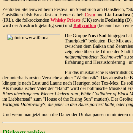
Zentralen Stellenwert beim Festival im Steinbruch am Hanslteich, "Sk
Gaststätten Irish Breakfast an. Heuer dabei:
Cran
und
Lia Luachra
(
(IRL), die folkrockenden
Whisky Priests
(UK) sowie
Feelsaitig
(D).
wird der Ausdruck geläufig sein) und
Ballycotton
(benannt nach einem
Die Gruppe
Novi Sad
hingegen hat 
Traurigkeit" bedeuten. Der Mix aus
zwischen dem Balkan und Zentraleu
zeigt eine über die Türme der Stadt
naturentfremdeten Technowelt
" zu s
Erfahrung und Herausforderung - un
Für das musikalische Katerfrühstüc
der unterhaltsamsten Versuche alpiner "Weltmusik": Das akustische
klingen je nach Lust und Laune nach Heurigen oder Tex-Mex. Es soll
Als musikalischer Vater der "Bänd" wird der böhmische Musikant Fra
Blues übertragenen Wiener Liedern zum ,White Godfather of Black M
im Liebhartstal" zum "House of the Rising Sun" mutiert). Der Großtei
Vorlagen Dobrovolny's, die jener in den Blues portiert hatte, oder (e
Und wenn man jetzt noch die Dauer der Umbaupausen minimieren und
Diskographie: