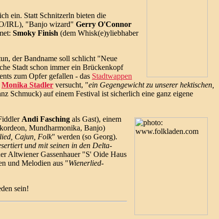
 ein. Statt Schnitzerln bieten die
/IRL), "Banjo wizard"
Gerry O'Connor
met:
Smoky Finish
(dem Whisk(e)yliebhaber
tun, der Bandname soll schlicht "Neue
sche Stadt schon immer ein Brückenkopf
nts zum Opfer gefallen - das
Stadtwappen
n
Monika Stadler
versucht, "
ein Gegengewicht zu unserer hektischen,
anz Schmuck) auf einem Festival ist sicherlich eine ganz eigene
Fiddler
Andi Fasching
als Gast), einem
Akkordeon, Mundharmonika, Banjo)
lied, Cajun, Folk
" werden (so Georg).
ertiert und mit seinen in den Delta-
 der Altwiener Gassenhauer "S' Oide Haus
ten und Melodien aus "
Wienerlied-
den sein!