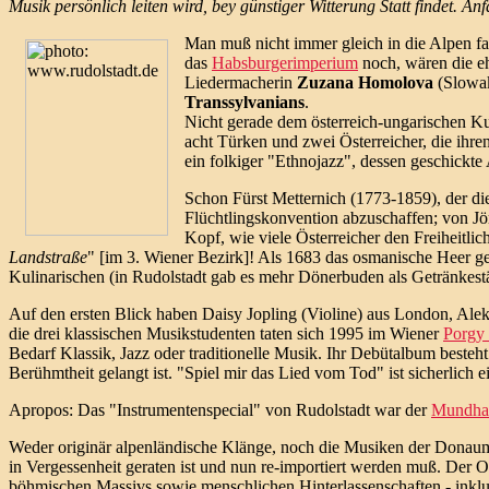
Musik persönlich leiten wird, bey günstiger Witterung Statt findet. An
Man muß nicht immer gleich in die Alpen fa
das
Habsburgerimperium
noch, wären die eh
Liedermacherin
Zuzana Homolova
(Slowak
Transsylvanians
.
Nicht gerade dem österreich-ungarischen K
acht Türken und zwei Österreicher, die ihre
ein folkiger "Ethnojazz", dessen geschickte
Schon Fürst Metternich (1773-1859), der di
Flüchtlingskonvention abzuschaffen; von Jö
Kopf, wie viele Österreicher den Freiheitli
Landstraße
" [im 3. Wiener Bezirk]! Als 1683 das osmanische Heer g
Kulinarischen (in Rudolstadt gab es mehr Dönerbuden als Getränkestä
Auf den ersten Blick haben Daisy Jopling (Violine) aus London, Alek
die drei klassischen Musikstudenten taten sich 1995 im Wiener
Porgy 
Bedarf Klassik, Jazz oder traditionelle Musik. Ihr Debütalbum beste
Berühmtheit gelangt ist. "Spiel mir das Lied vom Tod" ist sicherlich 
Apropos: Das "Instrumentenspecial" von Rudolstadt war der
Mundha
Weder originär alpenländische Klänge, noch die Musiken der Donau
in Vergessenheit geraten ist und nun re-importiert werden muß. Der Ort
böhmischen Massivs sowie menschlichen Hinterlassenschaften - inkl