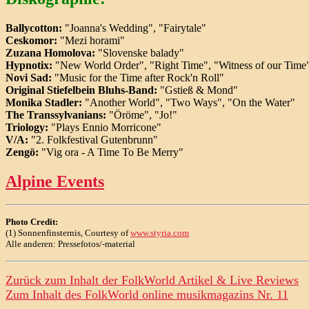
Ballycotton:
"Joanna's Wedding", "Fairytale"
Ceskomor:
"Mezi horami"
Zuzana Homolova:
"Slovenske balady"
Hypnotix:
"New World Order", "Right Time", "Witness of our Time
Novi Sad:
"Music for the Time after Rock'n Roll"
Original Stiefelbein Bluhs-Band:
"Gstieß & Mond"
Monika Stadler:
"Another World", "Two Ways", "On the Water"
The Transsylvanians:
"Öröme", "Jo!"
Triology:
"Plays Ennio Morricone"
V/A:
"2. Folkfestival Gutenbrunn"
Zengö:
"Vig ora - A Time To Be Merry"
Alpine Events
Photo Credit:
(1) Sonnenfinsternis, Courtesy of
www.styria.com
Alle anderen: Pressefotos/-material
Zurück zum Inhalt der
FolkWorld
Artikel & Live Reviews
Zum Inhalt des
FolkWorld
online musikmagazins Nr. 11