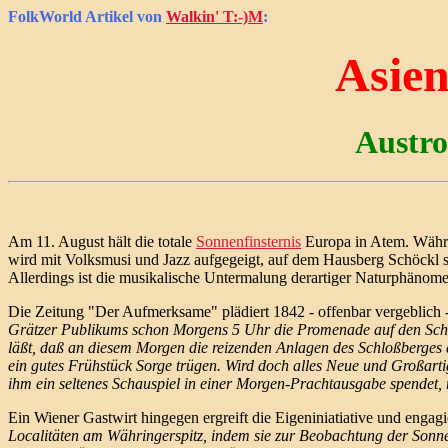
FolkWorld
Artikel von
Walkin' T:-)M
:
Asien
Austro
Am 11. August hält die totale
Sonnenfinsternis
Europa in Atem. Währen
wird mit Volksmusi und Jazz aufgegeigt, auf dem Hausberg Schöckl sp
Allerdings ist die musikalische Untermalung derartiger Naturphänom
Die Zeitung "Der Aufmerksame" plädiert 1842 - offenbar vergeblich -, 
Grätzer Publikums schon Morgens 5 Uhr die Promenade auf den Schloß
läßt, daß an diesem Morgen die reizenden Anlagen des Schloßberges
ein gutes Frühstück Sorge trügen. Wird doch alles Neue und Großarti
ihm ein seltenes Schauspiel in einer Morgen-Prachtausgabe spendet,
Ein Wiener Gastwirt hingegen ergreift die Eigeniniatiative und engag
Localitäten am Währingerspitz, indem sie zur Beobachtung der Sonnen