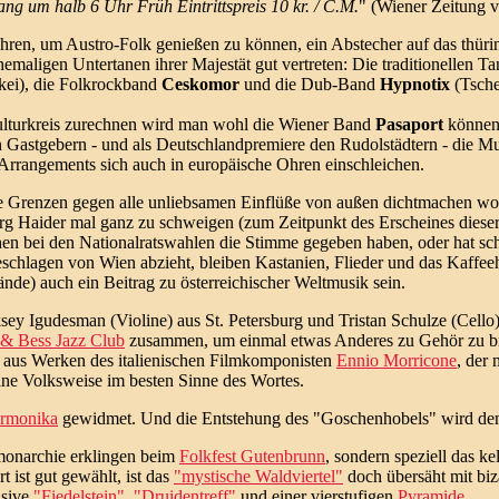
fang um halb 6 Uhr Früh Eintrittspreis 10 kr. / C.M.
" (Wiener Zeitung v
hren, um Austro-Folk genießen zu können, ein Abstecher auf das thür
emaligen Untertanen ihrer Majestät gut vertreten: Die traditionellen 
ei), die Folkrockband
Ceskomor
und die Dub-Band
Hypnotix
(Tsche
ulturkreis zurechnen wird man wohl die Wiener Band
Pasaport
können.
n Gastgebern - und als Deutschlandpremiere den Rudolstädtern - die Mu
 Arrangements sich auch in europäische Ohren einschleichen.
e Grenzen gegen alle unliebsamen Einflüße von außen dichtmachen woll
rg Haider mal ganz zu schweigen (zum Zeitpunkt des Erscheines dieser 
chen bei den Nationalratswahlen die Stimme gegeben haben, oder hat sch
eschlagen von Wien abzieht, bleiben Kastanien, Flieder und das Kaffe
nde) auch ein Beitrag zu österreichischer Weltmusik sein.
sey Igudesman (Violine) aus St. Petersburg und Tristan Schulze (Cello)
& Bess Jazz Club
zusammen, um einmal etwas Anderes zu Gehör zu bri
ht aus Werken des italienischen Filmkomponisten
Ennio Morricone
, der 
eine Volksweise im besten Sinne des Wortes.
rmonika
gewidmet. Und die Entstehung des "Goschenhobels" wird dem
monarchie erklingen beim
Folkfest Gutenbrunn
, sondern speziell das k
 ist gut gewählt, ist das
"mystische Waldviertel"
doch übersäht mit biz
usive
"Fiedelstein"
,
"Druidentreff"
und einer vierstufigen
Pyramide
.