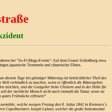
straße
kzident
 anderen bei "So-Fi-Mega-Events": Auf dem Grazer Schloßberg etwa
lingen japanische Trommeln und chinesische Flöten.
an diesem Tage bei günstiger Witterung ein beträchtlicher Theil des
elt verbindlich zu machen, wenn er öffentlich die Bitteergehen
rden möchten, und die Gastgeber beim Uhrturm und in der Höhe für
oll der sterbliche Mensch nicht auch einmahl die Natur, wenn sie
 guten Frühstücks erfreuen!
"
semblée, welche morgen Freytag den 8. Julius 1842 in Kremsers`s
errn Capellmeisters Joseph Lanner, welcher die große Instrumental