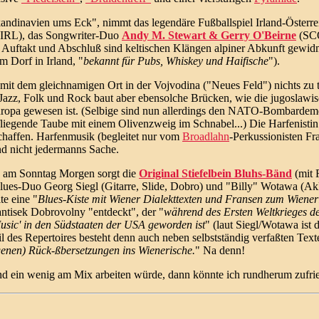
andinavien ums Eck", nimmt das legendäre Fußballspiel Irland-Österreich
IRL), das Songwriter-Duo
Andy M. Stewart & Gerry O'Beirne
(SCO
 Auftakt und Abschluß sind keltischen Klängen alpiner Abkunft gewid
 Dorf in Irland, "
bekannt für Pubs, Whiskey und Haifische
").
mit dem gleichnamigen Ort in der Vojvodina ("Neues Feld") nichts zu 
 Jazz, Folk und Rock baut aber ebensolche Brücken, wie die jugoslawi
ropa gewesen ist. (Selbige sind nun allerdings den NATO-Bombardeme
 fliegende Taube mit einem Olivenzweig im Schnabel...) Die Harfenisti
chaffen. Harfenmusik (begleitet nur vom
Broadlahn
-Perkussionisten Fr
d nicht jedermanns Sache.
k am Sonntag Morgen sorgt die
Original Stiefelbein Bluhs-Bänd
(mit 
 Blues-Duo Georg Siegl (Gitarre, Slide, Dobro) und "Billy" Wotawa (
te eine "
Blues-Kiste mit Wiener Dialekttexten und Fransen zum Wiener
ntisek Dobrovolny "entdeckt", der "
während des Ersten Weltkrieges des
usic' in den Südstaaten der USA geworden ist
" (laut Siegl/Wotawa ist
l des Repertoires besteht denn auch neben selbstständig verfaßten Tex
igenen) Rück-ßbersetzungen ins Wienerische.
" Na denn!
 ein wenig am Mix arbeiten würde, dann könnte ich rundherum zufrie