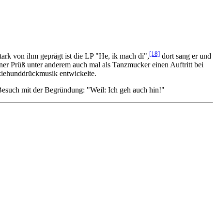
[18]
tark von ihm geprägt ist die LP "He, ik mach di",
dort sang er und
er Prüß unter anderem auch mal als Tanzmucker einen Auftritt bei
hziehunddrückmusik entwickelte.
 Besuch mit der Begründung: "Weil: Ich geh auch hin!"