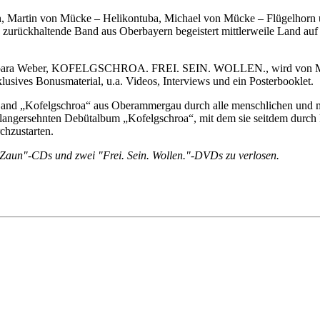
 Martin von Mücke – Helikontuba, Michael von Mücke – Flügelhorn un
ie zurückhaltende Band aus Oberbayern begeistert mittlerweile Land a
arbara Weber, KOFELGSCHROA. FREI. SEIN. WOLLEN., wird von Movi
usives Bonusmaterial, u.a. Videos, Interviews und ein Posterbooklet.
e Band „Kofelgschroa“ aus Oberammergau durch alle menschlichen und
langersehnten Debütalbum „Kofelgschroa“, mit dem sie seitdem durch De
chzustarten.
 "Zaun"-CDs und zwei "Frei. Sein. Wollen."-DVDs zu verlosen.