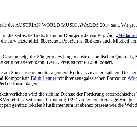
 Finale des AUSTRIAN WORLD MUSIC AWARDS 2014 statt. Wir gratu
um die serbische Bratschistin und Sängerin Jelena Popržan, „
Madame 
die Jury letztendlich überzeugt. Popržan ist übrigens auch Mitglied vo
m Gewinn zeigt die Sängerin des jungen austro-schottischen Quartetts,
erin reüssieren kann. Der 2. Preis ist mit € 1.500 dotiert.
Samstag eine noch tragendere Rolle als zuvor zu spielen: Der per St
 und Komponistin
Edith Lettner
mit ihrer senegalesischen Formation
Afric
erkussionseinlagen.
 verliehen wird die sich im Dienste der Förderung österreichischer 
t&Verkehrt ist seit seiner Gründung 1997 von einem drei-Tage-Ereigni
lt genützt: lokales Musikantentum ist ebenso präsent wie die Welt der