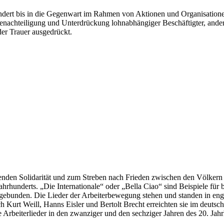
hundert bis in die Gegenwart im Rahmen von Aktionen und Organisatio
enachteiligung und Unterdrückung lohnabhängiger Beschäftigter, ande
der Trauer ausgedrückt.
tenden Solidarität und zum Streben nach Frieden zwischen den Völkern 
ahrhunderts. „Die Internationale“ oder „Bella Ciao“ sind Beispiele fü
ingebunden. Die Lieder der Arbeiterbewegung stehen und standen in 
 Kurt Weill, Hanns Eisler und Bertolt Brecht erreichten sie im deutsc
 Arbeiterlieder in den zwanziger und den sechziger Jahren des 20. Ja