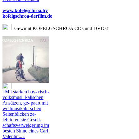
www.kofelgschroa.by
kofelgschroa-derfilm.de
Gewinnt KOFELGSCHROA CDs und DVDs!
»Mit starken bay- risch-
volksmusi- kalischen
Ansätzen, ge- paart mit
weltmusikali- schen
Seitenblicken ze-
lebrieren sie Gesell-
schaftsverweigerung im
besten Sinne eines Carl
Valentin...«