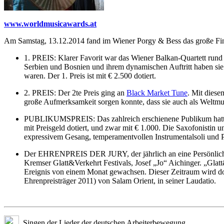
www.worldmusicawards.at
Am Samstag, 13.12.2014 fand im Wiener Porgy & Bess das große
1. PREIS: Klarer Favorit war das Wiener Balkan-Quartett rund 
Serbien und Bosnien und ihrem dynamischen Auftritt haben sie 
waren. Der 1. Preis ist mit € 2.500 dotiert.
2. PREIS: Der 2te Preis ging an
Black Market Tune
. Mit diese
große Aufmerksamkeit sorgen konnte, dass sie auch als Weltmusik
PUBLIKUMSPREIS: Das zahlreich erschienene Publikum hatte am 
mit Preisgeld dotiert, und zwar mit € 1.000. Die Saxofonistin
expressivem Gesang, temperamentvollen Instrumentalsoli und P
Der EHRENPREIS DER JURY, der jährlich an eine Persönlichkeit
Kremser Glatt&Verkehrt Festivals, Josef „Jo“ Aichinger. „Glat
Ereignis von einem Monat gewachsen. Dieser Zeitraum wird doppe
Ehrenpreisträger 2011) von Salam Orient, in seiner Laudatio.
Singen der Lieder der deutschen Arbeiterbewegung