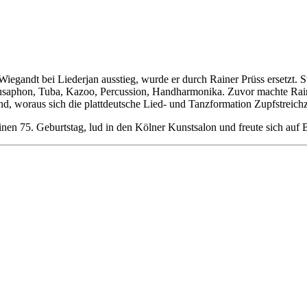
egandt bei Liederjan ausstieg, wurde er durch Rainer Prüss ersetzt. S
ousaphon, Tuba, Kazoo, Percussion, Handharmonika. Zuvor machte Rain
and, woraus sich die plattdeutsche Lied- und Tanzformation Zupfstreic
einen 75. Geburtstag, lud in den Kölner Kunstsalon und freute sich auf