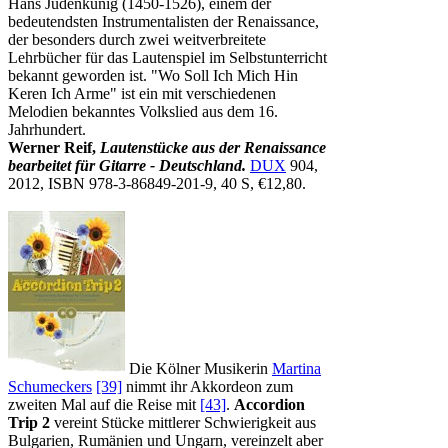
Hans Judenkunig (1450-1526), einem der
bedeutendsten Instrumentalisten der Renaissance,
der besonders durch zwei weitverbreitete
Lehrbücher für das Lautenspiel im Selbstunterricht
bekannt geworden ist. "Wo Soll Ich Mich Hin
Keren Ich Arme" ist ein mit verschiedenen
Melodien bekanntes Volkslied aus dem 16.
Jahrhundert.
Werner Reif,
Lautenstücke aus der Renaissance
bearbeitet für Gitarre - Deutschland.
DUX
904,
2012, ISBN 978-3-86849-201-9, 40 S, €12,80.
Die Kölner Musikerin
Martina
Schumeckers
[39]
nimmt ihr Akkordeon zum
zweiten Mal auf die Reise mit
[43]
.
Accordion
Trip 2
vereint Stücke mittlerer Schwierigkeit aus
Bulgarien, Rumänien und Ungarn, vereinzelt aber