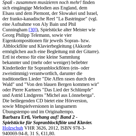
Spaß - zusammen musizieren noch mehr!
finden
sich eingängige Melodien aus England, dem
Elsass und dem Piemont, der Slowakei und Israel,
der franko-kanadische Reel "La Bastringue" (vgl.
eine Aufnahme von Aly Bain und Phil
Cunningham
[30]
), Spielstücke alter Meister wie
Georg Philipp Telemann, sowie vier
Eigenkompositionen für jeweils Sopran- bzw.
Altblockflöte und Klavierbegleitung (Akkorde
ermöglichen auch eine Begleitung mit der Gitarre).
Ertl ist ebenso für eine kleine Sammlung
bekannter und (mehr oder weniger) beliebter
Kinderlieder für Sopranblockflöten (ein- oder
zweistimmig) verantwortlich, darunter die
traditionellen Lieder "Die Affen rasen durch den
Wald" und "Von den blauen Bergen kommen wir"
oder Pierre Kartners "Das Lied der Schlümpfe"
und Astrid Lindgrens "Michel aus Lönneberga".
Die beiliegenden CD bietet eine Hörversion,
sowie Mitspielversionen in langsamem
Übungstempo und im Originaltempo.
Barbara Ertl,
Vorhang auf! Band 2 -
Spielstücke für Sopranblockflöte und Klavier.
Holzschuh
VHR 3626, 2012, ISBN 978-3-
940069-94-8, 31 S, €11,80.