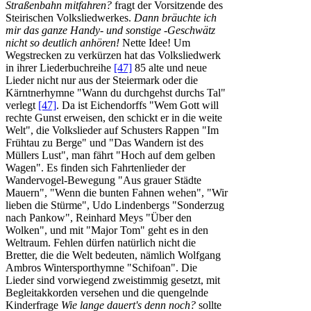
Straßenbahn mitfahren?
fragt der Vorsitzende des
Steirischen Volksliedwerkes.
Dann bräuchte ich
mir das ganze Handy- und sonstige -Geschwätz
nicht so deutlich anhören!
Nette Idee! Um
Wegstrecken zu verkürzen hat das Volksliedwerk
in ihrer Liederbuchreihe
[47]
85 alte und neue
Lieder nicht nur aus der Steiermark oder die
Kärntnerhymne "Wann du durchgehst durchs Tal"
verlegt
[47]
. Da ist Eichendorffs "Wem Gott will
rechte Gunst erweisen, den schickt er in die weite
Welt", die Volkslieder auf Schusters Rappen "Im
Frühtau zu Berge" und "Das Wandern ist des
Müllers Lust", man fährt "Hoch auf dem gelben
Wagen". Es finden sich Fahrtenlieder der
Wandervogel-Bewegung "Aus grauer Städte
Mauern", "Wenn die bunten Fahnen wehen", "Wir
lieben die Stürme", Udo Lindenbergs "Sonderzug
nach Pankow", Reinhard Meys "Über den
Wolken", und mit "Major Tom" geht es in den
Weltraum. Fehlen dürfen natürlich nicht die
Bretter, die die Welt bedeuten, nämlich Wolfgang
Ambros Wintersporthymne "Schifoan". Die
Lieder sind vorwiegend zweistimmig gesetzt, mit
Begleitakkorden versehen und die quengelnde
Kinderfrage
Wie lange dauert's denn noch?
sollte