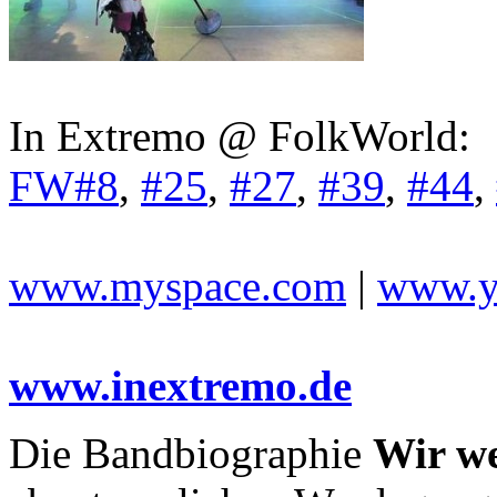
In Extremo @ FolkWorld:
FW#8
,
#25
,
#27
,
#39
,
#44
,
www.myspace.com
|
www.y
www.inextremo.de
Die Bandbiographie
Wir we