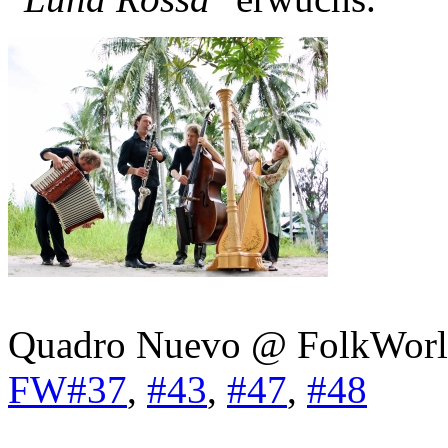
Quadro Nuevo @ FolkWorl
FW#37
,
#43
,
#47
,
#48