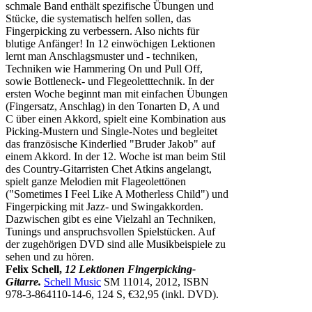
schmale Band enthält spezifische Übungen und
Stücke, die systematisch helfen sollen, das
Fingerpicking zu verbessern. Also nichts für
blutige Anfänger! In 12 einwöchigen Lektionen
lernt man Anschlagsmuster und - techniken,
Techniken wie Hammering On und Pull Off,
sowie Bottleneck- und Flegeoletttechnik. In der
ersten Woche beginnt man mit einfachen Übungen
(Fingersatz, Anschlag) in den Tonarten D, A und
C über einen Akkord, spielt eine Kombination aus
Picking-Mustern und Single-Notes und begleitet
das französische Kinderlied "Bruder Jakob" auf
einem Akkord. In der 12. Woche ist man beim Stil
des Country-Gitarristen Chet Atkins angelangt,
spielt ganze Melodien mit Flageolettönen
("Sometimes I Feel Like A Motherless Child") und
Fingerpicking mit Jazz- und Swingakkorden.
Dazwischen gibt es eine Vielzahl an Techniken,
Tunings und anspruchsvollen Spielstücken. Auf
der zugehörigen DVD sind alle Musikbeispiele zu
sehen und zu hören.
Felix Schell,
12 Lektionen Fingerpicking-
Gitarre.
Schell Music
SM 11014, 2012, ISBN
978-3-864110-14-6, 124 S, €32,95 (inkl. DVD).