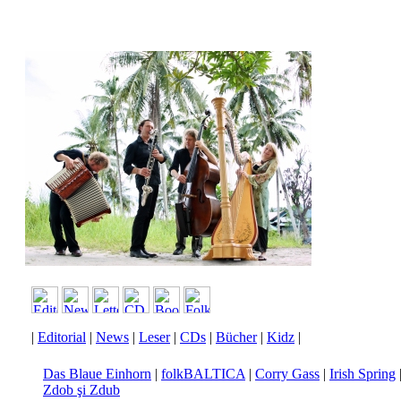
|
Editorial
|
News
|
Leser
|
CDs
|
Bücher
|
Kidz
|
Das Blaue Einhorn
|
folkBALTICA
|
Corry Gass
|
Irish Spring
Zdob şi Zdub