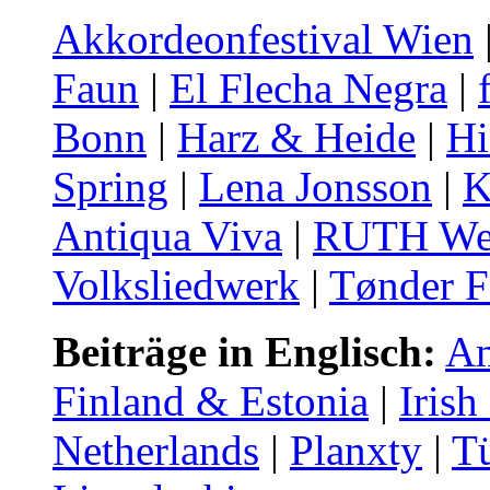
Akkordeonfestival Wien
Faun
|
El Flecha Negra
|
Bonn
|
Harz & Heide
|
Hi
Spring
|
Lena Jonsson
|
K
Antiqua Viva
|
RUTH Wel
Volksliedwerk
|
Tønder F
Beiträge in Englisch:
Am
Finland & Estonia
|
Irish
Netherlands
|
Planxty
|
T