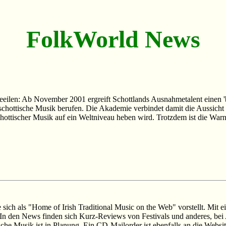
FolkWorld News
beeilen: Ab November 2001 ergreift Schottlands Ausnahmetalent einen 
ottische Musik berufen. Die Akademie verbindet damit die Aussicht - 
chottischer Musik auf ein Weltniveau heben wird. Trotzdem ist die War
 sich als "Home of Irish Traditional Music on the Web" vorstellt. Mit ei
. In den News finden sich Kurz-Reviews von Festivals und anderes, bei 
che Musik ist in Planung. Ein CD-Mailorder ist ebenfalls an die Websi