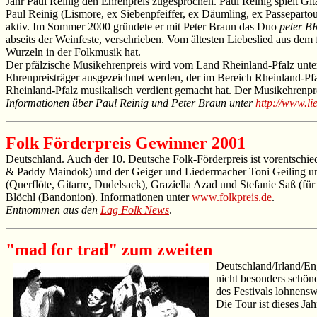
Jahr Paul Reinig den Ehrenpreis zugesprochen. Paul Reinig spielt Gi
Paul Reinig (Lismore, ex Siebenpfeiffer, ex Däumling, ex Passepartou
aktiv. Im Sommer 2000 gründete er mit Peter Braun das Duo
peter 
abseits der Weinfeste, verschrieben. Vom ältesten Liebeslied aus dem f
Wurzeln in der Folkmusik hat.
Der pfälzische Musikehrenpreis wird vom Land Rheinland-Pfalz unter 
Ehrenpreisträger ausgezeichnet werden, der im Bereich Rheinland-Pf
Rheinland-Pfalz musikalisch verdient gemacht hat. Der Musikehrenpre
Informationen über Paul Reinig und Peter Braun unter
http://www.li
Folk Förderpreis Gewinner 2001
Deutschland. Auch der 10. Deutsche Folk-Förderpreis ist vorentsch
& Paddy Maindok) und der Geiger und Liedermacher Toni Geiling um 
(Querflöte, Gitarre, Dudelsack), Graziella Azad und Stefanie Saß (für 
Blöchl (Bandonion). Informationen unter
www.folkpreis.de
.
Entnommen aus den
Lag Folk News
.
"mad for trad" zum zweiten
Deutschland/Irland/Eng
nicht besonders schöne
des Festivals lohnen
Die Tour ist dieses J