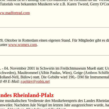
 Tutorials von bekannten Musikern wie z.B. Karen Tweed, Gerry O'Conn
w.madfortrad.com
ober in Rotterdam einen eigenen Stand. Für Mitglieder gibt es die M
unter
www.womex.com
.
 - 04. November 2001 in Schwerin im Freilichtmuseum Mueß statt: Unt
chweden), Maultrommel (Albin Paulus, Wien), Geige (Ambros Schiffer
olland-Nell, Bülow) statt. Die Gebühr wird 190,- DM für Instrumenta
40 49 E-Mail:
r.gehler@vobis.net
andes Rheinland-Pfalz
eine musikalischen Verdienste den Musikehrenpreis des Landes Rheinla
nweiler. Nachdem Jule Neigel im letzten Jahr ausgezeichnet wurde, hat