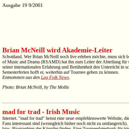
Ausgabe 19 9/2001
Brian McNeill wird Akademie-Leiter
Schottland. Wer Brian McNeill noch live erleben möchte, muss sich 
of Music and Drama (RSAMD) hat ihn zum Leiter der Abteilung für sch
seiner internationalen Erfahrung und Berühmtheit den Unterricht in s
Semesterferien hofft er, weiterhin auf Tournee gehen zu können.
Entnommen aus den
Lag Folk News
.
Photo: Brian McNeill, by The Mollis
mad for trad - Irish Music
Internet. "mad for trad" heisst eine neue empfehlenswerte Website, die
Fans interessant sind (wenngleich bisher noch nicht zu umfangreich)
bzw. Biographien der Künstler finden. Eine Tourneedatenbank für iris