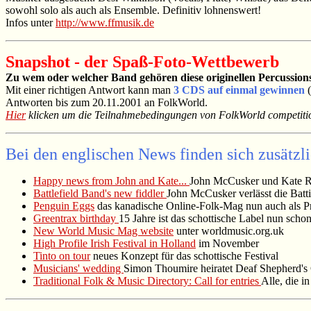
sowohl solo als auch als Ensemble. Definitiv lohnenswert!
Infos unter
http://www.ffmusik.de
Snapshot - der Spaß-Foto-Wettbewerb
Zu wem oder welcher Band gehören diese originellen Percussion
Mit einer richtigen Antwort kann man
3 CDS auf einmal gewinnen
Antworten bis zum 20.11.2001 an FolkWorld.
Hier
klicken um die Teilnahmebedingungen von FolkWorld competitio
Bei den englischen News finden sich zusätzl
Happy news from John and Kate...
John McCusker und Kate Ru
Battlefield Band's new fiddler
John McCusker verlässt die Batti
Penguin Eggs
das kanadische Online-Folk-Mag nun auch als 
Greentrax birthday
15 Jahre ist das schottische Label nun scho
New World Music Mag website
unter worldmusic.org.uk
High Profile Irish Festival in Holland
im November
Tinto on tour
neues Konzept für das schottische Festival
Musicians' wedding
Simon Thoumire heiratet Deaf Shepherd's
Traditional Folk & Music Directory: Call for entries
Alle, die i