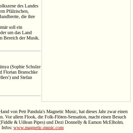
 Folkszene des Landes
dem Pfälzischen,
andbreite, die ihre
mär soll ein
 oder um das Land
im Bereich der Musik.
Dünya (Sophie Schulze
d Florian Branschke
llers') und Stefan
er Hand von Petr Pandula's Magnetic Music, hat dieses Jahr zwar einen
ten. Vor allem Flook, die Folk-Flöten-Sensation, macht einen Besuch
 (Fiddle & Uillean Pipes) und Dezi Donnelly & Eamon McElholm.
 Infos:
www.magnetic-music.com