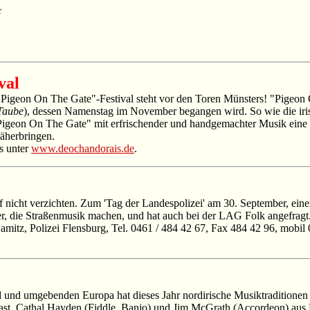
c
val
Pigeon On The Gate"-Festival steht vor den Toren Münsters! "Pigeon O
Taube
), dessen Namenstag im November begangen wird. So wie die iri
"Pigeon On The Gate" mit erfrischender und handgemachter Musik eine 
äherbringen.
s unter
www.deochandorais.de
.
f nicht verzichten. Zum 'Tag der Landespolizei' am 30. September, einer
r, die Straßenmusik machen, und hat auch bei der LAG Folk angefragt.
amitz, Polizei Flensburg, Tel. 0461 / 484 42 67, Fax 484 42 96, mobil
 und umgebenden Europa hat dieses Jahr nordirische Musiktraditionen 
lfast, Cathal Hayden (Fiddle, Banjo) und Jim McGrath (Accordeon) aus