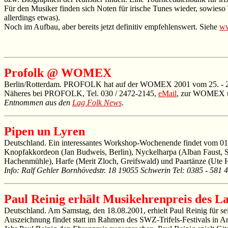
Für den Musiker finden sich Noten für irische Tunes wieder, sowieso
allerdings etwas).
Noch im Aufbau, aber bereits jetzt definitiv empfehlenswert. Siehe
ww
Profolk @ WOMEX
Berlin/Rotterdam. PROFOLK hat auf der WOMEX 2001 vom 25. - 28. Okt
Näheres bei PROFOLK, Tel. 030 / 2472-2145,
eMail
, zur WOMEX 
Entnommen aus den
Lag Folk News
.
Pipen un Lyren
Deutschland. Ein interessantes Workshop-Wochenende findet vom 01.
Knopfakkordeon (Jan Budweis, Berlin), Nyckelharpa (Alban Faust, S
Hachenmühle), Harfe (Merit Zloch, Greifswald) und Paartänze (Ute H
Info: Ralf Gehler Bornhövedstr. 18 19055 Schwerin Tel: 0385 - 581 
Paul Reinig erhält Musikehrenpreis des L
Deutschland. Am Samstag, den 18.08.2001, erhielt Paul Reinig für s
Auszeichnung findet statt im Rahmen des SWZ-Trifels-Festivals in An