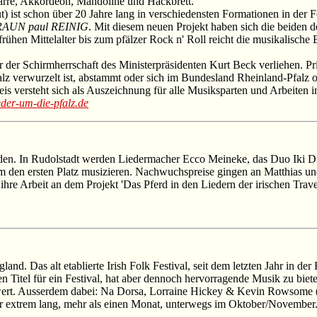
tarre, Akkordeon, Mandoline und Hackbrett.
t) ist schon über 20 Jahre lang in verschiedensten Formationen in der
BRAUN paul REINIG
. Mit diesem neuen Projekt haben sich die beiden 
rühen Mittelalter bis zum pfälzer Rock n' Roll reicht die musikalische B
der Schirmherrschaft des Ministerpräsidenten Kurt Beck verliehen. Pri
alz verwurzelt ist, abstammt oder sich im Bundesland Rheinland-Pfalz
is versteht sich als Auszeichnung für alle Musiksparten und Arbeiten 
eder-um-die-pfalz.de
ieden. In Rudolstadt werden Liedermacher Ecco Meineke, das Duo Iki 
den ersten Platz musizieren. Nachwuchspreise gingen an Matthias un
ihre Arbeit an dem Projekt 'Das Pferd in den Liedern der irischen Trave
land. Das alt etablierte Irish Folk Festival, seit dem letzten Jahr in d
n Titel für ein Festival, hat aber dennoch hervorragende Musik zu bie
swert. Ausserdem dabei: Na Dorsa, Lorraine Hickey & Kevin Rowsome
ahr extrem lang, mehr als einen Monat, unterwegs im Oktober/November.