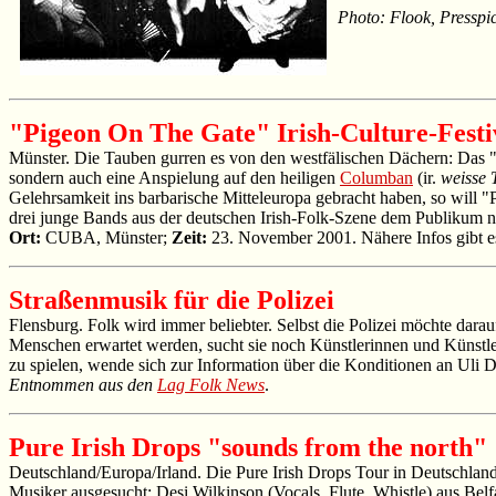
Photo: Flook, Presspi
"Pigeon On The Gate" Irish-Culture-Festi
Münster. Die Tauben gurren es von den westfälischen Dächern: Das "
sondern auch eine Anspielung auf den heiligen
Columban
(ir.
weisse 
Gelehrsamkeit ins barbarische Mitteleuropa gebracht haben, so will 
drei junge Bands aus der deutschen Irish-Folk-Szene dem Publikum n
Ort:
CUBA, Münster;
Zeit:
23. November 2001. Nähere Infos gibt e
Straßenmusik für die Polizei
Flensburg. Folk wird immer beliebter. Selbst die Polizei möchte darau
Menschen erwartet werden, sucht sie noch Künstlerinnen und Künstle
zu spielen, wende sich zur Information über die Konditionen an Uli D
Entnommen aus den
Lag Folk News
.
Pure Irish Drops "sounds from the north"
Deutschland/Europa/Irland. Die Pure Irish Drops Tour in Deutschland
Musiker ausgesucht: Desi Wilkinson (Vocals, Flute, Whistle) aus Be