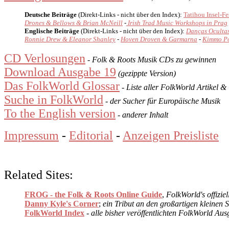
Deutsche Beiträge
(Direkt-Links - nicht über den Index):
Tatihou Insel-Fe
Drones & Bellows & Brian McNeill
-
Irish Trad Music Workshops in Prag
Englische Beiträge
(Direkt-Links - nicht über den Index):
Danças Oculta
Ronnie Drew & Eleanor Shanley
-
Hoven Droven & Garmarna
-
Kimmo Po
CD Verlosungen
- Folk & Roots Musik CDs zu gewinnen
Download Ausgabe 19
(gezippte Version)
Das FolkWorld Glossar
- Liste aller FolkWorld Artikel 
Suche in FolkWorld
- der Sucher für Europäische Musik
To the English version
- anderer Inhalt
Impressum
-
Editorial
-
Anzeigen Preisliste
Related Sites:
FROG - the Folk & Roots Online Guide
,
FolkWorld's offizie
Danny Kyle's Corner
;
ein Tribut an den großartigen kleinen 
FolkWorld Index
- alle bisher veröffentlichten FolkWorld Au