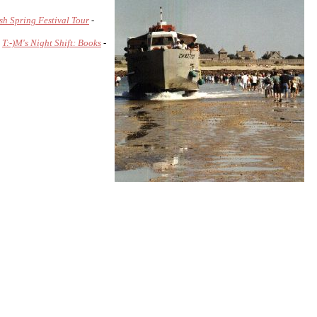
ish Spring Festival Tour
-
-
T:-)M's Night Shift: Books
-