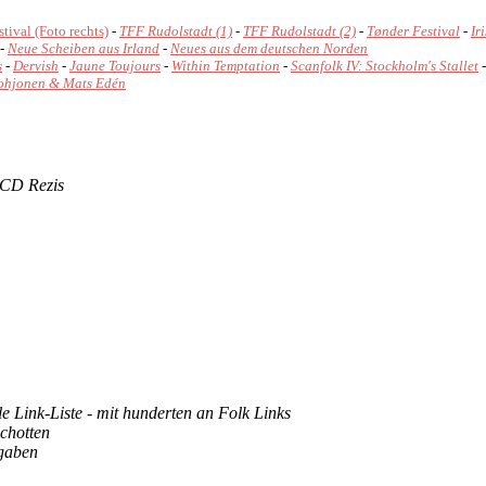
stival (Foto rechts)
-
TFF Rudolstadt (1)
-
TFF Rudolstadt (2)
-
Tønder Festival
-
Ir
-
Neue Scheiben aus Irland
-
Neues aus dem deutschen Norden
s
-
Dervish
-
Jaune Toujours
-
Within Temptation
-
Scanfolk IV: Stockholm's Stallet
hjonen & Mats Edén
& CD Rezis
lle Link-Liste - mit hunderten an Folk Links
Schotten
sgaben