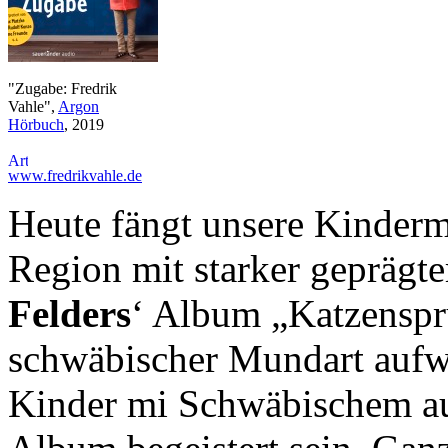
"Zugabe: Fredrik
Vahle",
Argon
Hörbuch
, 2019
www.fredrikvahle.de
Heute fängt unsere Kinderm
Region mit starker geprägt
Felders
‘ Album „Katzenspru
schwäbischer Mundart aufwa
Kinder mi Schwäbischem au