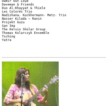
Damir Out Loud 

Daveman & Friends 

Duo Al-Khayyat & Thiele 

Les Colorés Trio 

Nadishana- Kuckhermann- Metz- Trio 

Nasser Kilada – Ranin 

Projekt Guzu 

San Ima 

The Kelvin Sholar Group 

Thomas Kolarczyk Ensemble 

Tsching 
