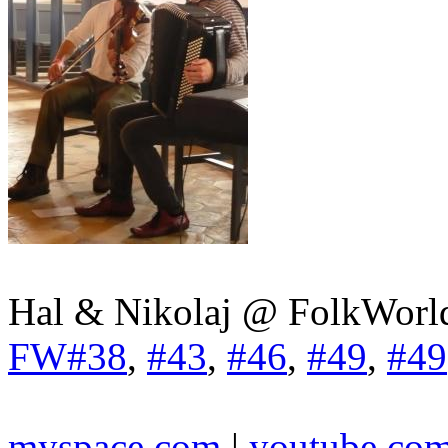
Hal & Nikolaj @ FolkWorl
FW#38
,
#43
,
#46
,
#49
,
#49
myspace.com
|
youtube.co