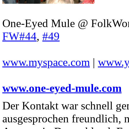
One-Eyed Mule @ FolkWor
FW#44
,
#49
www.myspace.com
|
www.y
www.one-eyed-mule.com
Der Kontakt war schnell g
ausgesprochen freundlich, nu