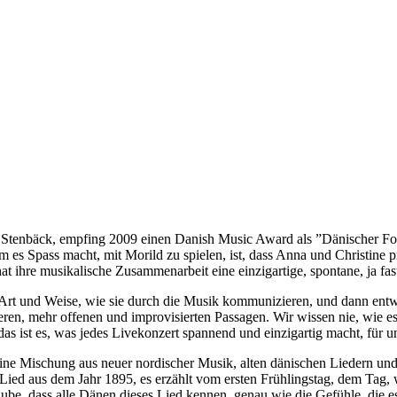
y Stenbäck, empfing 2009 einen Danish Music Award als ”Dänischer Fol
es Spass macht, mit Morild zu spielen, ist, dass Anna und Christine pro
t ihre musikalische Zusammenarbeit eine einzigartige, spontane, ja fas
e Art und Weise, wie sie durch die Musik kommunizieren, und dann entw
en, mehr offenen und improvisierten Passagen. Wir wissen nie, wie es s
das ist es, was jedes Livekonzert spannend und einzigartig macht, für 
t eine Mischung aus neuer nordischer Musik, alten dänischen Liedern un
n Lied aus dem Jahr 1895, es erzählt vom ersten Frühlingstag, dem Tag,
ube, dass alle Dänen dieses Lied kennen, genau wie die Gefühle, die e