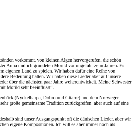
Stränden vorkommt, von kleinen Algen hervorgerufen, die schön
ter Anna und ich gründeten Morild vor ungefähr zehn Jahren. Es
em eigenen Land zu spielen. Wir haben dafür eine Reihe von
dere Bedeutung hatten. Wir haben diese Lieder aber auf unsere
ieder über die nächsten paar Jahre weiterentwickelt. Meine Schwester
it Morild sehr beeinflusst”.
tenbäck (Nyckelharpa, Dobro und Gitarre) und dem Norweger
ehr große gemeinsame Tradition zurückgreifen, aber auch auf eine
deshalb sind unser Ausgangspunkt oft die dänischen Lieder, aber wir
chen eigene Kompositionen. Ich will es aber immer noch als