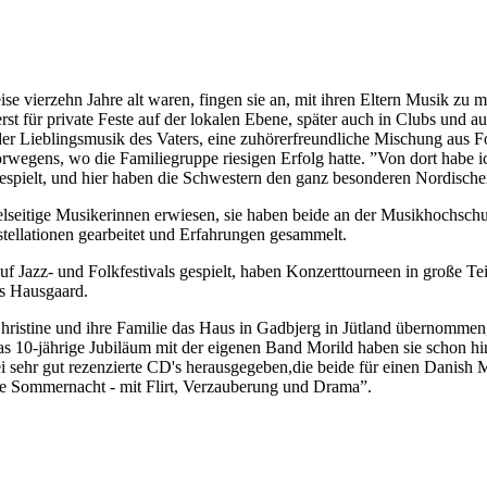
vierzehn Jahre alt waren, fingen sie an, mit ihren Eltern Musik zu m
uerst für private Feste auf der lokalen Ebene, später auch in Clubs un
r Lieblingsmusik des Vaters, eine zuhörerfreundliche Mischung aus Folk
rwegens, wo die Familiegruppe riesigen Erfolg hatte. ”Von dort habe i
gespielt, und hier haben die Schwestern den ganz besonderen Nordischen
elseitige Musikerinnen erwiesen, sie haben beide an der Musikhochsch
tellationen gearbeitet und Erfahrungen gesammelt.
 Jazz- und Folkfestivals gespielt, haben Konzerttourneen in große Tei
s Hausgaard.
 Christine und ihre Familie das Haus in Gadbjerg in Jütland übernommen
Das 10-jährige Jubiläum mit der eigenen Band Morild haben sie schon hin
 sehr gut rezenzierte CD's herausgegeben,die beide für einen Danish 
sche Sommernacht - mit Flirt, Verzauberung und Drama”.