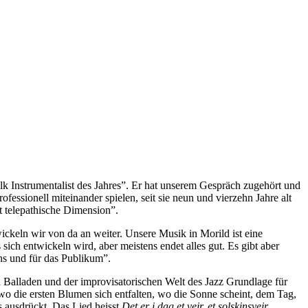
k Instrumentalist des Jahres”. Er hat unserem Gespräch zugehört und
fessionell miteinander spielen, seit sie neun und vierzehn Jahre alt
t telepathische Dimension”.
ickeln wir von da an weiter. Unsere Musik in Morild ist eine
ich entwickeln wird, aber meistens endet alles gut. Es gibt aber
uns und für das Publikum”.
d Balladen und der improvisatorischen Welt des Jazz Grundlage für
 wo die ersten Blumen sich entfalten, wo die Sonne scheint, dem Tag,
s ausdrückt. Das Lied heisst
Det er i dag et vejr, et solskinsvejr
.