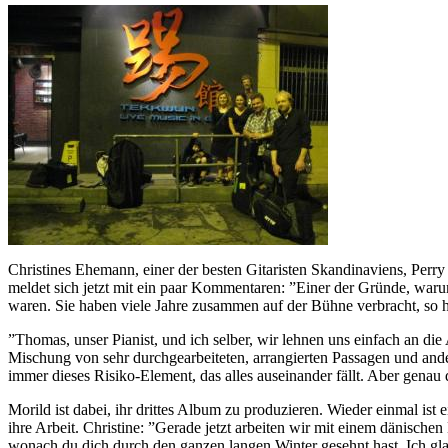
Christines Ehemann, einer der besten Gitaristen Skandinaviens, Perr
meldet sich jetzt mit ein paar Kommentaren: ”Einer der Gründe, warum 
waren. Sie haben viele Jahre zusammen auf der Bühne verbracht, so ha
”Thomas, unser Pianist, und ich selber, wir lehnen uns einfach an di
Mischung von sehr durchgearbeiteten, arrangierten Passagen und ander
immer dieses Risiko-Element, das alles auseinander fällt. Aber genau 
Morild ist dabei, ihr drittes Album zu produzieren. Wieder einmal is
ihre Arbeit. Christine: ”Gerade jetzt arbeiten wir mit einem dänische
wonach du dich durch den ganzen langen Winter gesehnt hast. Ich gla