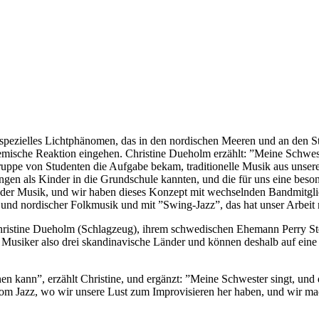
 spezielles Lichtphänomen, das in den nordischen Meeren und an den 
emische Reaktion eingehen. Christine Dueholm erzählt: ”Meine Schwes
Gruppe von Studenten die Aufgabe bekam, traditionelle Musik aus unser
gen als Kinder in die Grundschule kannten, und die für uns eine beson
 zu der Musik, und wir haben dieses Konzept mit wechselnden Bandmitgl
 und nordischer Folkmusik und mit ”Swing-Jazz”, das hat unser Arbeit m
ristine Dueholm (Schlagzeug), ihrem schwedischen Ehemann Perry S
usiker also drei skandinavische Länder und können deshalb auf eine s
en kann”, erzählt Christine, und ergänzt: ”Meine Schwester singt, und 
vom Jazz, wo wir unsere Lust zum Improvisieren her haben, und wir ma