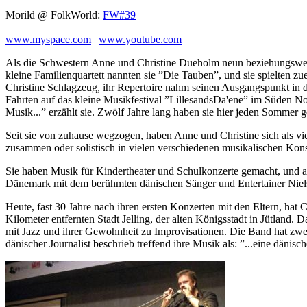
Morild @ FolkWorld:
FW#39
www.myspace.com
|
www.youtube.com
Als die Schwestern Anne und Christine Dueholm neun beziehungsweise 
kleine Familienquartett nannten sie ”Die Tauben”, und sie spielten z
Christine Schlagzeug, ihr Repertoire nahm seinen Ausgangspunkt in de
Fahrten auf das kleine Musikfestival ”LillesandsDa'ene” im Süden No
Musik...” erzählt sie. Zwölf Jahre lang haben sie hier jeden Sommer 
Seit sie von zuhause wegzogen, haben Anne und Christine sich als vi
zusammen oder solistisch in vielen verschiedenen musikalischen Kons
Sie haben Musik für Kindertheater und Schulkonzerte gemacht, und auf
Dänemark mit dem berühmten dänischen Sänger und Entertainer Niel
Heute, fast 30 Jahre nach ihren ersten Konzerten mit den Eltern, hat
Kilometer entfernten Stadt Jelling, der alten Königsstadt in Jütland. 
mit Jazz und ihrer Gewohnheit zu Improvisationen. Die Band hat zwei
dänischer Journalist beschrieb treffend ihre Musik als: ”...eine däni