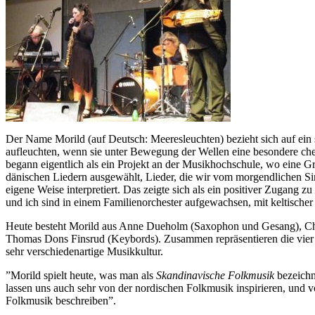
Der Name Morild (auf Deutsch: Meeresleuchten) bezieht sich auf ein
aufleuchten, wenn sie unter Bewegung der Wellen eine besondere ch
begann eigentlich als ein Projekt an der Musikhochschule, wo eine 
dänischen Liedern ausgewählt, Lieder, die wir vom morgendlichen Sin
eigene Weise interpretiert. Das zeigte sich als ein positiver Zugang
und ich sind in einem Familienorchester aufgewachsen, mit keltischer
Heute besteht Morild aus Anne Dueholm (Saxophon und Gesang), Ch
Thomas Dons Finsrud (Keybords). Zusammen repräsentieren die vier M
sehr verschiedenartige Musikkultur.
”Morild spielt heute, was man als
Skandinavische Folkmusik
bezeichn
lassen uns auch sehr von der nordischen Folkmusik inspirieren, und 
Folkmusik beschreiben”.