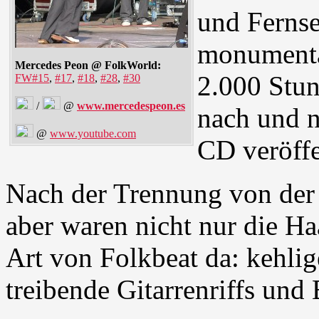
und Fernse
monumenta
Mercedes Peon @ FolkWorld:
2.000 Stu
FW#15
,
#17
,
#18
,
#28
,
#30
/
@
www.mercedespeon.es
nach und n
@
www.youtube.com
CD veröffe
Nach der Trennung von der
aber waren nicht nur die Ha
Art von Folkbeat da: kehlig
treibende Gitarrenriffs und 