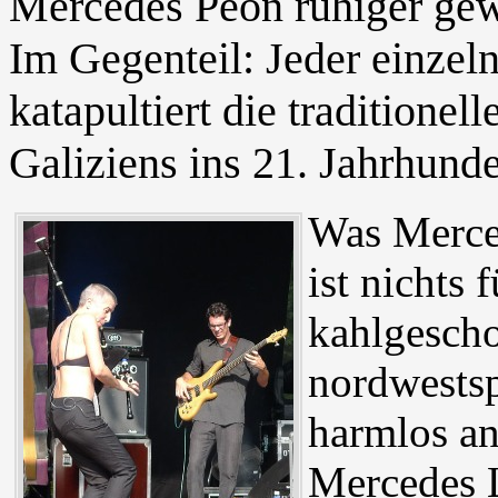
Mercedes Peón ruhiger ge
Im Gegenteil: Jeder einzel
katapultiert die traditionel
Galiziens ins 21. Jahrhunde
Was Merced
ist nichts 
kahlgescho
nordwestsp
harmlos an
Mercedes 