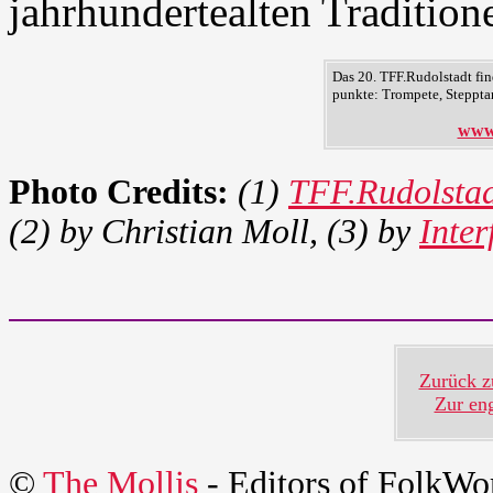
jahrhundertealten Tradition
Das 20. TFF.Rudolstadt find
punkte: Trompete, Steppta
www.
Photo Credits:
(1)
TFF.Rudolsta
(2) by Christian Moll, (3) by
Inter
Zurück z
Zur en
©
The Mollis
- Editors of
FolkWo