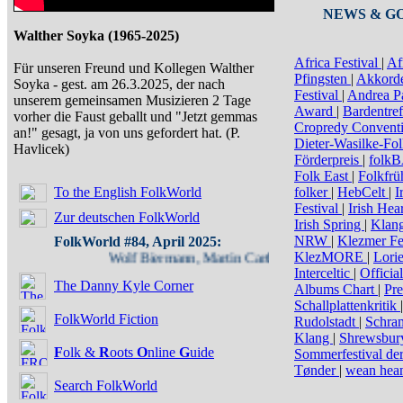
NEWS & GO
Walther Soyka (1965-2025)
Africa Festival
|
Af
Für unseren Freund und Kollegen Walther
Pfingsten
|
Akkord
Soyka - gest. am 26.3.2025, der nach
Festival
|
Andrea P
unserem gemeinsamen Musizieren 2 Tage
Award
|
Bardentre
vorher die Faust geballt und "Jetzt gemmas
Cropredy Convent
an!" gesagt, ja von uns gefordert hat. (P.
Dieter-Wasilke-Fol
Havlicek)
Förderpreis
|
folk
Folk East
|
Folkfrü
To the English FolkWorld
folker
|
HebCelt
|
I
Festival
|
Irish Hea
Zur deutschen FolkWorld
Irish Spring
|
Klan
NRW
|
Klezmer Fe
FolkWorld #84, April 2025:
KlezMORE
|
Lorie
Wolf Biermann, Martin Carthy, Dreamer's Circus - »Fo
Interceltic
|
Officia
The Danny Kyle Corner
Albums Chart
|
Pre
Schallplattenkritik
|
FolkWorld Fiction
Rudolstadt
|
Schra
Klang
|
Shrewsbu
F
olk &
R
oots
O
nline
G
uide
Sommerfestival de
Tønder
|
wean hea
Search FolkWorld